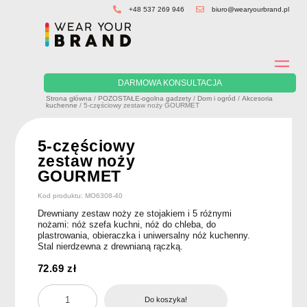
Skip
+48 537 269 946
biuro@wearyourbrand.pl
to
content
DARMOWA KONSULTACJA
Strona główna
/
POZOSTAŁE-ogolna gadzety
/
Dom i ogród
/
Akcesoria
kuchenne
/ 5-częściowy zestaw noży GOURMET
5-częściowy
zestaw noży
GOURMET
Kod produktu: MO6308-40
Drewniany zestaw noży ze stojakiem i 5 różnymi
nożami: nóż szefa kuchni, nóż do chleba, do
plastrowania, obieraczka i uniwersalny nóż kuchenny.
Stal nierdzewna z drewnianą rączką.
72.69
zł
ilość
Do koszyka!
5-