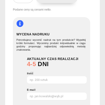
częściowy
zestaw
Podane ceny są cenami netto.
noży
GOURMET
WYCENA NADRUKU
Potrzebujesz wycenić nadruk na tym produkcie? Wypełnij
krótki formularz. Wycenimy produkt indywidualnie w ciągu
godziny proponując najbardziej odpowiednią metodę
znakowania.
AKTUALNY CZAS REALIZACJI
4-5
DNI
ilość
E-mail