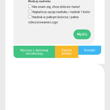
Rodzaj nadruku
Nie znam się, chce dobrze i tanio!
Najtańsza opcja nadruku / nadruk 1 kolor
Nadruk w pełnym kolorze / pełne
odwzorowanie Logo
Wyślij
Wycena z darmową
Zamów
Kontakt
wizualizacją
próbkę