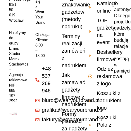
się
Katalogi
to
Znakowanie
91/1
z
autenty
50-
online
gadżetów
Wear
019
Dlatego
Your
(metody
TOP
Wrocław
projekt
Brand
nadruku)
gadżety
gadżety
Należymy
które
na
Obsługa
Terminy
do
Klienta:
budują
event
realizacji
grupy
8:00
relacje
Emes
zamówień
–
Bestsellery
i
Studio
18:00
z
zostają
firmowe
Marek
Stachowicz
w
nadrukiem
+48
Odzież
–
pamięci
Jak
Agencja
537
reklamowa
reklamowa
zamawiać
269
z logo
NIP:
gadżety
946
895
Koszulki z
197
firmowe z
biuro@wearyourbrand.pl
nadrukiem
2592
nadrukiem
logo
grafika@wearyourbrand.pl
Formy
Koszulki
faktury@wearyourbrand.pl
płatności
Polo z
za gadżety