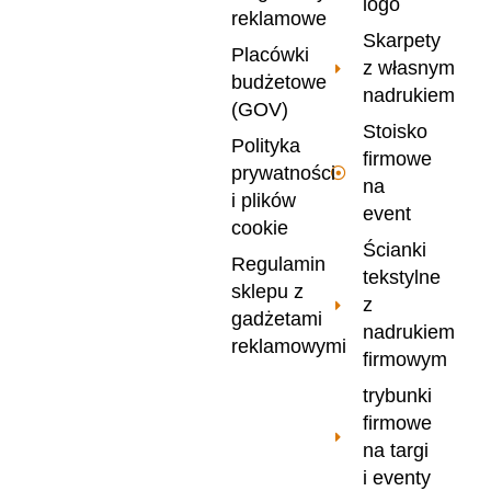
logo
reklamowe
Skarpety
Placówki
z własnym
budżetowe
nadrukiem
(GOV)
Stoisko
Polityka
firmowe
prywatności
na
i plików
event
cookie
Ścianki
Regulamin
tekstylne
sklepu z
z
gadżetami
nadrukiem
reklamowymi
firmowym
trybunki
firmowe
na targi
i eventy