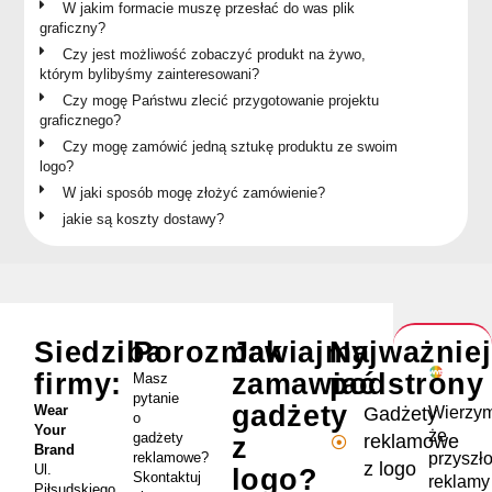
W jakim formacie muszę przesłać do was plik
graficzny?
Czy jest możliwość zobaczyć produkt na żywo,
którym bylibyśmy zainteresowani?
Czy mogę Państwu zlecić przygotowanie projektu
graficznego?
Czy mogę zamówić jedną sztukę produktu ze swoim
logo?
W jaki sposób mogę złożyć zamówienie?
jakie są koszty dostawy?
Siedziba
Porozmawiajmy
Jak
Najważnie
firmy:
zamawiać
podstrony
Masz
pytanie
gadżety
Wear
Wierzym
Gadżety
o
Your
że
gadżety
reklamowe
z
Brand
przyszł
reklamowe?
z logo
Ul.
logo?
Skontaktuj
reklamy
Piłsudskiego