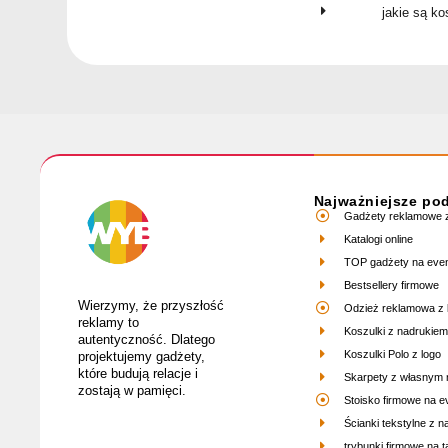
jakie są k
Najważniejsze po
Gadżety reklamowe z
Katalogi online
TOP gadżety na eve
Bestsellery firmowe
Wierzymy, że przyszłość
Odzież reklamowa z 
reklamy to
Koszulki z nadrukiem
autentyczność. Dlatego
Koszulki Polo z logo
projektujemy gadżety,
które budują relacje i
Skarpety z własnym
zostają w pamięci.
Stoisko firmowe na e
Ścianki tekstylne z 
trybunki firmowe na ta