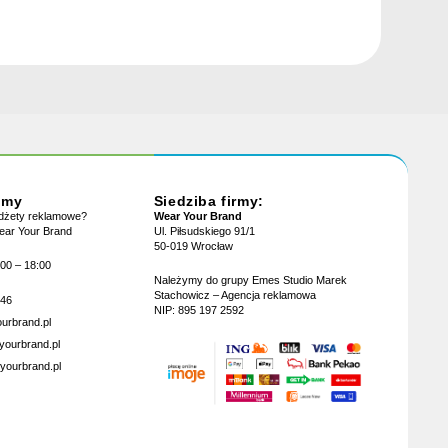
jmy
Siedziba firmy:
adżety reklamowe?
Wear Your Brand
Wear Your Brand
Ul. Piłsudskiego 91/1
50-019 Wrocław
:00 – 18:00
Należymy do grupy Emes Studio Marek
Stachowicz – Agencja reklamowa
946
NIP: 895 197 2592
urbrand.pl
yourbrand.pl
yourbrand.pl