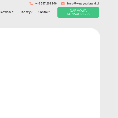
+48 537 269 946
biuro@wearyourbrand.pl
DARMOWA
Koszyk
akowanie
Kontakt
KONSULTACJA