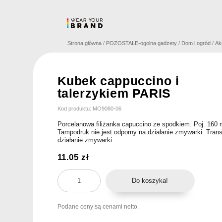
Skip
to
content
Strona główna
/
POZOSTAŁE-ogolna gadzety
/
Dom i ogród
/
Ak
Kubek cappuccino i
talerzykiem PARIS
Kod produktu: MO9080-06
Porcelanowa filiżanka capuccino ze spodkiem. Poj. 160 
Tampodruk nie jest odporny na działanie zmywarki. Trans
działanie zmywarki.
11.05
zł
ilość
Do koszyka!
Kubek
cappuccino
Podane ceny są cenami netto.
i
talerzykiem