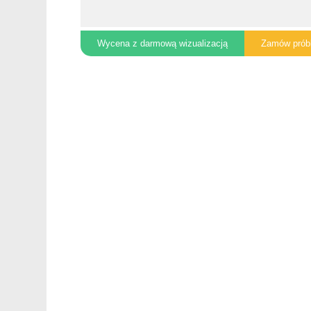
Wycena z darmową wizualizacją
Zamów prób