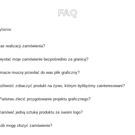
FAQ
tania:
zas realizacji zamówienia?
ysłać moje zamówienie bezpośrednio za granicę?
rmacie muszę przesłać do was plik graficzny?
ożliwość zobaczyć produkt na żywo, którym bylibyśmy zainteresowani?
aństwu zlecić przygotowanie projektu graficznego?
amówić jedną sztukę produktu ze swoim logo?
sób mogę złożyć zamówienie?