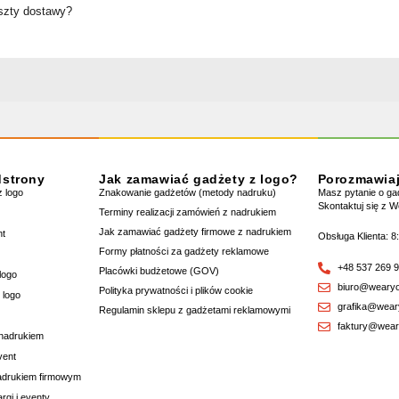
oszty dostawy?
dstrony
Jak zamawiać gadżety z logo?
Porozmawia
 logo
Znakowanie gadżetów (metody nadruku)
Masz pytanie o g
Skontaktuj się z 
Terminy realizacji zamówień z nadrukiem
Jak zamawiać gadżety firmowe z nadrukiem
nt
Obsługa Klienta: 8
Formy płatności za gadżety reklamowe
+48 537 269 
Placówki budżetowe (GOV)
logo
biuro@wearyo
Polityka prywatności i plików cookie
 logo
grafika@wear
Regulamin sklepu z gadżetami reklamowymi
faktury@wear
 nadrukiem
vent
nadrukiem firmowym
rgi i eventy