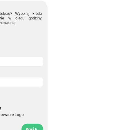
ukcie? Wypełnij krótki
lnie w ciągu godziny
nakowania.
r
rowanie Logo
Wyślij