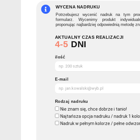
PARIS
WYCENA NADRUKU
Potrzebujesz wycenić nadruk na tym prod
formularz. Wycenimy produkt indywidua
proponując najbardziej odpowiednią metodę z
AKTUALNY CZAS REALIZACJI
4-5
DNI
ilość
E-mail
Rodzaj nadruku
Nie znam się, chce dobrze i tanio!
Najtańsza opcja nadruku / nadruk 1 kolo
Nadruk w pełnym kolorze / pełne odwzo