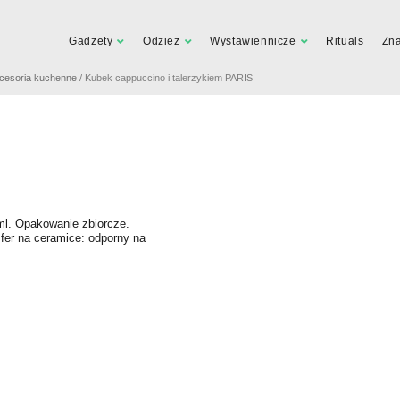
Gadżety
Odzież
Wystawiennicze
Rituals
Zn
cesoria kuchenne
/ Kubek cappuccino i talerzykiem PARIS
ml. Opakowanie zbiorcze.
fer na ceramice: odporny na