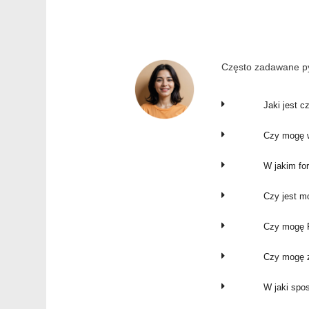
Często zadawane py
Jaki jest c
Czy mogę w
W jakim fo
Czy jest m
Czy mogę P
Czy mogę z
W jaki spo