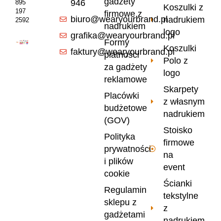
gadżety
946
895
Koszulki z
197
firmowe z
biuro@wearyourbrand.pl
nadrukiem
2592
nadrukiem
logo
grafika@wearyourbrand.pl
Formy
Koszulki
faktury@wearyourbrand.pl
płatności
Polo z
za gadżety
logo
reklamowe
Skarpety
Placówki
z własnym
budżetowe
nadrukiem
(GOV)
Stoisko
Polityka
firmowe
prywatności
na
i plików
event
cookie
Ścianki
Regulamin
tekstylne
sklepu z
z
gadżetami
nadrukiem