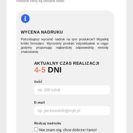
50gr
Podane ceny są cenami netto.
DAUBER
WYCENA NADRUKU
Potrzebujesz wycenić nadruk na tym produkcie? Wypełnij
krótki formularz. Wycenimy produkt indywidualnie w ciągu
godziny proponując najbardziej odpowiednią metodę
znakowania.
AKTUALNY CZAS REALIZACJI
4-5
DNI
ilość
E-mail
Rodzaj nadruku
Nie znam się, chce dobrze i tanio!