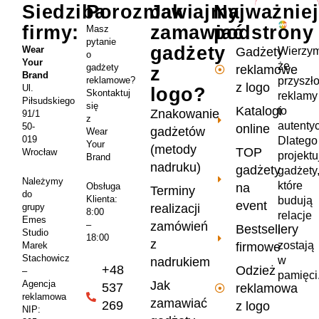
Siedziba
Porozmawiajmy
Jak
Najważnie
firmy:
zamawiać
podstrony
Masz
pytanie
gadżety
Wear
Wierzym
Gadżety
o
Your
że
gadżety
reklamowe
z
Brand
przyszł
reklamowe?
z logo
Ul.
logo?
Skontaktuj
reklamy
Piłsudskiego
się
Katalogi
to
Znakowanie
91/1
z
autenty
50-
online
gadżetów
Wear
019
Dlatego
Your
(metody
TOP
Wrocław
projekt
Brand
nadruku)
gadżety
gadżety
Należymy
które
na
Obsługa
Terminy
do
Klienta:
budują
event
realizacji
grupy
8:00
relacje
Emes
zamówień
–
Bestsellery
i
Studio
18:00
z
zostają
firmowe
Marek
Stachowicz
w
nadrukiem
+48
Odzież
–
pamięci
Jak
Agencja
537
reklamowa
reklamowa
zamawiać
269
z logo
NIP: