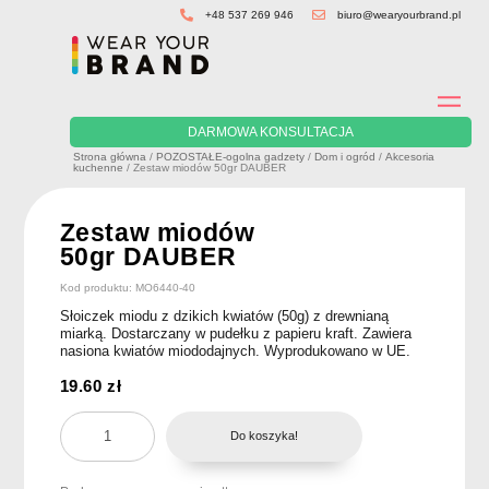
Skip
+48 537 269 946
biuro@wearyourbrand.pl
to
content
DARMOWA KONSULTACJA
Strona główna
/
POZOSTAŁE-ogolna gadzety
/
Dom i ogród
/
Akcesoria
kuchenne
/ Zestaw miodów 50gr DAUBER
Zestaw miodów
50gr DAUBER
Kod produktu: MO6440-40
Słoiczek miodu z dzikich kwiatów (50g) z drewnianą
miarką. Dostarczany w pudełku z papieru kraft. Zawiera
nasiona kwiatów miododajnych. Wyprodukowano w UE.
19.60
zł
ilość
Do koszyka!
Zestaw
miodów