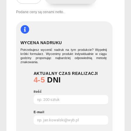
obiadowy
ze
Podane ceny są cenami netto.
stali
ILY
WYCENA NADRUKU
Potrzebujesz wycenić nadruk na tym produkcie? Wypełnij
krótki formularz. Wycenimy produkt indywidualnie w ciągu
godziny proponując najbardziej odpowiednią metodę
znakowania.
AKTUALNY CZAS REALIZACJI
4-5
DNI
ilość
E-mail