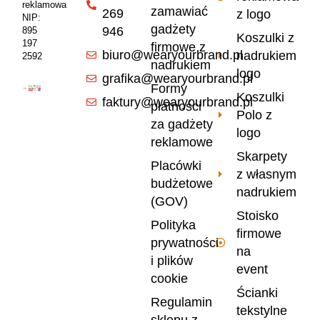
reklamowa
zamawiać
269
z logo
NIP:
gadżety
946
895
Koszulki z
197
firmowe z
biuro@wearyourbrand.pl
nadrukiem
2592
nadrukiem
logo
grafika@wearyourbrand.pl
Formy
Koszulki
faktury@wearyourbrand.pl
płatności
Polo z
za gadżety
logo
reklamowe
Skarpety
Placówki
z własnym
budżetowe
nadrukiem
(GOV)
Stoisko
Polityka
firmowe
prywatności
na
i plików
event
cookie
Ścianki
Regulamin
tekstylne
sklepu z