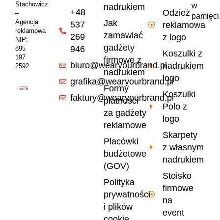
Stachowicz
w
nadrukiem
+48
Odzież
–
pamięci
Jak
Agencja
537
reklamowa
reklamowa
zamawiać
269
z logo
NIP:
gadżety
946
895
Koszulki z
197
firmowe z
biuro@wearyourbrand.pl
nadrukiem
2592
nadrukiem
logo
grafika@wearyourbrand.pl
Formy
Koszulki
faktury@wearyourbrand.pl
płatności
Polo z
za gadżety
logo
reklamowe
Skarpety
Placówki
z własnym
budżetowe
nadrukiem
(GOV)
Stoisko
Polityka
firmowe
prywatności
na
i plików
event
cookie