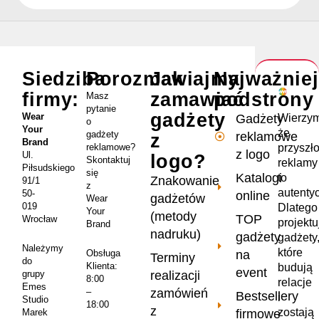
Siedziba
Porozmawiajmy
Jak
Najważnie
firmy:
zamawiać
podstrony
Masz
pytanie
gadżety
Wear
Wierzym
Gadżety
o
Your
że
gadżety
reklamowe
z
Brand
przyszł
reklamowe?
z logo
Ul.
logo?
Skontaktuj
reklamy
Piłsudskiego
się
Katalogi
to
Znakowanie
91/1
z
autenty
50-
online
gadżetów
Wear
019
Dlatego
Your
(metody
TOP
Wrocław
projekt
Brand
nadruku)
gadżety
gadżety
Należymy
które
na
Obsługa
Terminy
do
Klienta:
budują
event
realizacji
grupy
8:00
relacje
Emes
zamówień
–
Bestsellery
i
Studio
18:00
z
zostają
firmowe
Marek