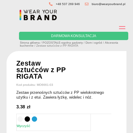
Skip
+48 537 269 946
biuro@wearyourbrand.pl
to
content
DARMOWA KONSULTACJA
Strona główna
/
POZOSTAŁE-ogolna gadzety
/
Dom i ogród
/
Akcesoria
kuchenne
/ Zestaw sztućców z PP RIGATA
Zestaw
sztućców z PP
RIGATA
Kod produktu: MO6661-03
Zestaw przenośnych sztućców z PP wielokrotnego
użytku i z etui. Zawiera łyżkę, widelec i nóż.
3.38
zł
Wyczyść