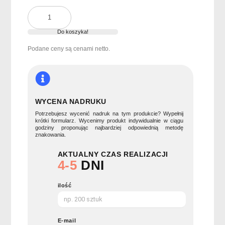
ilość
Zestaw
sztućców
Do koszyka!
z
Podane ceny są cenami netto.
PP
RIGATA
WYCENA NADRUKU
Potrzebujesz wycenić nadruk na tym produkcie? Wypełnij
krótki formularz. Wycenimy produkt indywidualnie w ciągu
godziny proponując najbardziej odpowiednią metodę
znakowania.
AKTUALNY CZAS REALIZACJI
4-5
DNI
ilość
E-mail