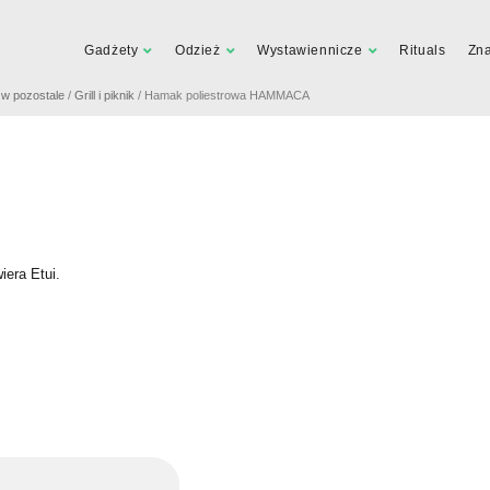
Gadżety
Odzież
Wystawiennicze
Rituals
Zn
a w pozostale
/
Grill i piknik
/ Hamak poliestrowa HAMMACA
era Etui.