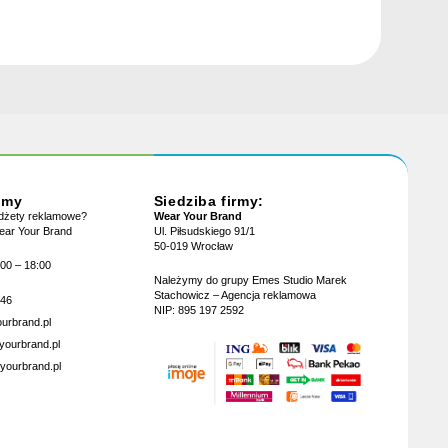
jmy
Siedziba firmy:
adżety reklamowe?
Wear Your Brand
Wear Your Brand
Ul. Piłsudskiego 91/1
50-019 Wrocław
:00 – 18:00
Należymy do grupy Emes Studio Marek
Stachowicz – Agencja reklamowa
946
NIP: 895 197 2592
urbrand.pl
yourbrand.pl
yourbrand.pl