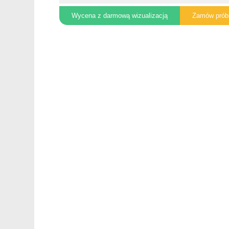
Wycena z darmową wizualizacją
Zamów prób