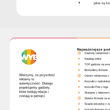
jakie są k
Najważniejsze po
Gadżety reklamowe z
Katalogi online
TOP gadżety na eve
Bestsellery firmowe
Wierzymy, że przyszłość
Odzież reklamowa z 
reklamy to
Koszulki z nadrukiem
autentyczność. Dlatego
Koszulki Polo z logo
projektujemy gadżety,
które budują relacje i
Skarpety z własnym
zostają w pamięci.
Stoisko firmowe na e
Ścianki tekstylne z 
trybunki firmowe na ta