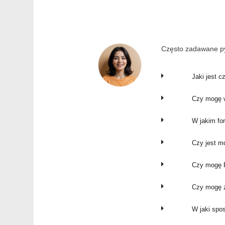
Często zadawane py
Jaki jest c
Czy mogę w
W jakim fo
Czy jest m
Czy mogę P
Czy mogę z
W jaki spo