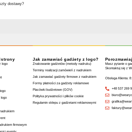
oszty dostawy?
dstrony
Jak zamawiać gadżety z logo?
Porozmawia
 logo
Znakowanie gadżetów (metody nadruku)
Masz pytanie o g
Skontaktuj się z 
Terminy realizacji zamówień z nadrukiem
Jak zamawiać gadżety firmowe z nadrukiem
nt
Obsługa Klienta: 8
Formy płatności za gadżety reklamowe
+48 537 269 
Placówki budżetowe (GOV)
logo
biuro@wearyo
Polityka prywatności i plików cookie
 logo
grafika@wear
Regulamin sklepu z gadżetami reklamowymi
faktury@wear
 nadrukiem
vent
nadrukiem firmowym
rgi i eventy