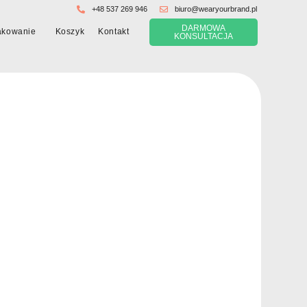
+48 537 269 946
biuro@wearyourbrand.pl
DARMOWA
Koszyk
akowanie
Kontakt
KONSULTACJA