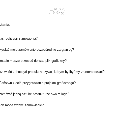
FAQ
tania:
zas realizacji zamówienia?
ysłać moje zamówienie bezpośrednio za granicę?
rmacie muszę przesłać do was plik graficzny?
ożliwość zobaczyć produkt na żywo, którym bylibyśmy zainteresowani?
aństwu zlecić przygotowanie projektu graficznego?
amówić jedną sztukę produktu ze swoim logo?
sób mogę złożyć zamówienie?