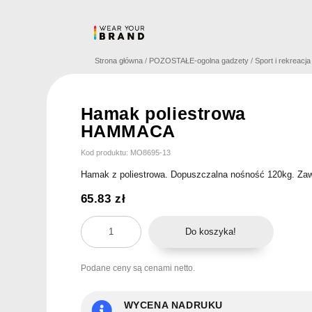
Skip
to
content
Strona główna
/
POZOSTAŁE-ogolna gadzety
/
Sport i rekreacj
Hamak poliestrowa
HAMMACA
Kod produktu: MO8695-13
Hamak z poliestrowa. Dopuszczalna nośność 120kg. Zawi
65.83
zł
ilość
Do koszyka!
Hamak
poliestrowa
Podane ceny są cenami netto.
HAMMACA
WYCENA NADRUKU