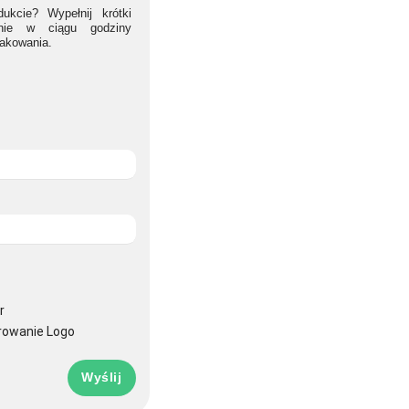
ukcie? Wypełnij krótki
lnie w ciągu godziny
nakowania.
r
rowanie Logo
Wyślij