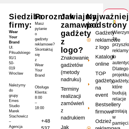
Siedziba
Porozmawiajmy
Jak
Najważnie
firmy:
zamawiać
podstrony
Masz
pytanie
gadżety
Wear
Wierzym
Gadżety
o
Your
że
gadżety
reklamowe
z
Brand
przyszł
reklamowe?
z logo
Ul.
logo?
Skontaktuj
reklamy
Piłsudskiego
się
Katalogi
to
Znakowanie
91/1
z
autenty
50-
online
gadżetów
Wear
019
Dlatego
Your
(metody
TOP
Wrocław
projekt
Brand
nadruku)
gadżety
gadżety
Należymy
które
na
Obsługa
Terminy
do
Klienta:
budują
event
realizacji
grupy
8:00
relacje
Emes
zamówień
–
Bestsellery
i
Studio
18:00
z
zostają
firmowe
Marek
Stachowicz
w
nadrukiem
+48
Odzież
–
pamięci
Jak
Agencja
537
reklamowa