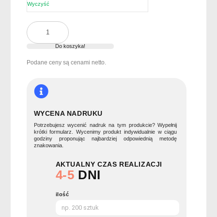
Wyczyść
ilość
Składany
koc
Do koszyka!
piknikowy
Podane ceny są cenami netto.
PACAM
WYCENA NADRUKU
Potrzebujesz wycenić nadruk na tym produkcie? Wypełnij
krótki formularz. Wycenimy produkt indywidualnie w ciągu
godziny proponując najbardziej odpowiednią metodę
znakowania.
AKTUALNY CZAS REALIZACJI
4-5
DNI
ilość