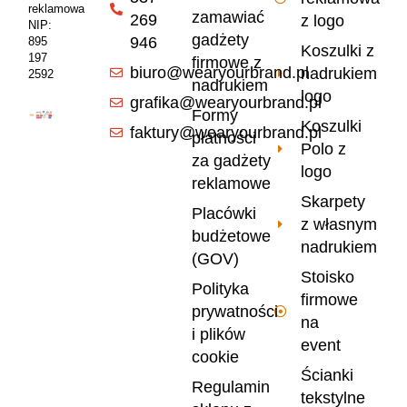
reklamowa
zamawiać
269
z logo
NIP:
gadżety
946
895
Koszulki z
197
firmowe z
biuro@wearyourbrand.pl
nadrukiem
2592
nadrukiem
logo
grafika@wearyourbrand.pl
Formy
Koszulki
faktury@wearyourbrand.pl
płatności
Polo z
za gadżety
logo
reklamowe
Skarpety
Placówki
z własnym
budżetowe
nadrukiem
(GOV)
Stoisko
Polityka
firmowe
prywatności
na
i plików
event
cookie
Ścianki
Regulamin
tekstylne