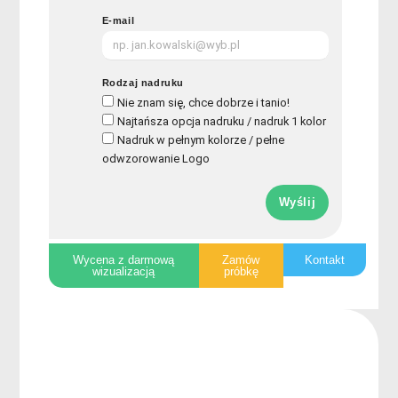
E-mail
Rodzaj nadruku
Nie znam się, chce dobrze i tanio!
Najtańsza opcja nadruku / nadruk 1 kolor
Nadruk w pełnym kolorze / pełne
odwzorowanie Logo
Wyślij
Wycena z darmową
Zamów
Kontakt
wizualizacją
próbkę