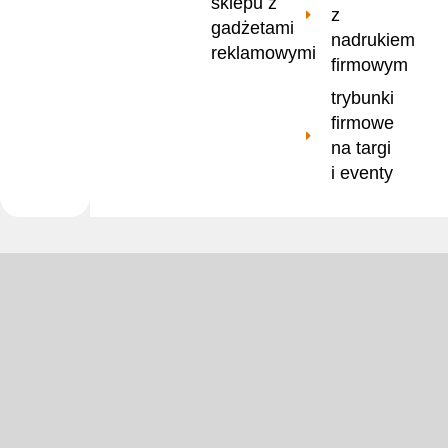
sklepu z
z
gadżetami
nadrukiem
reklamowymi
firmowym
trybunki
firmowe
na targi
i eventy