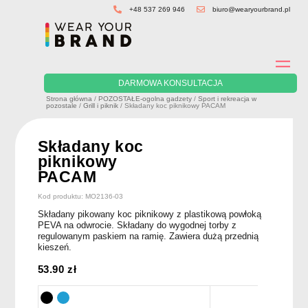
Skip
+48 537 269 946
biuro@wearyourbrand.pl
to
content
DARMOWA KONSULTACJA
Strona główna
/
POZOSTAŁE-ogolna gadzety
/
Sport i rekreacja w
pozostale
/
Grill i piknik
/ Składany koc piknikowy PACAM
Składany koc
piknikowy
PACAM
Kod produktu: MO2136-03
Składany pikowany koc piknikowy z plastikową powłoką
PEVA na odwrocie. Składany do wygodnej torby z
regulowanym paskiem na ramię. Zawiera dużą przednią
kieszeń.
53.90
zł