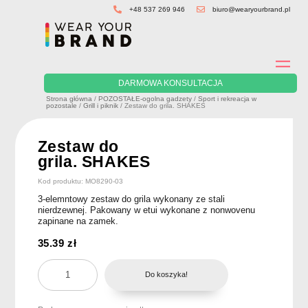
Skip
+48 537 269 946
biuro@wearyourbrand.pl
to
content
DARMOWA KONSULTACJA
Strona główna
/
POZOSTAŁE-ogolna gadzety
/
Sport i rekreacja w
pozostale
/
Grill i piknik
/ Zestaw do grila. SHAKES
Zestaw do
grila. SHAKES
Kod produktu: MO8290-03
3-elemntowy zestaw do grila wykonany ze stali
nierdzewnej. Pakowany w etui wykonane z nonwovenu
zapinane na zamek.
35.39
zł
ilość
Do koszyka!
Zestaw
do