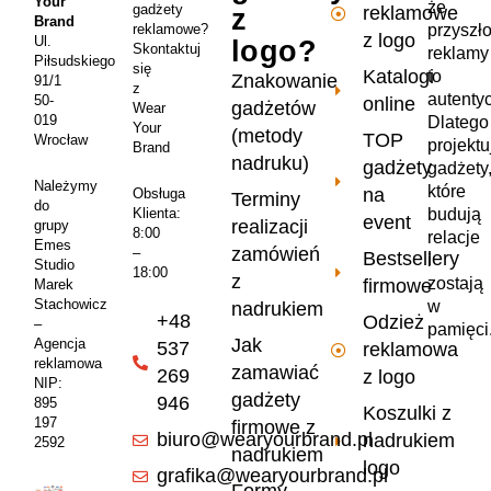
Your
że
gadżety
reklamowe
z
Brand
przyszł
reklamowe?
z logo
Ul.
logo?
Skontaktuj
reklamy
Piłsudskiego
się
Katalogi
to
Znakowanie
91/1
z
autenty
50-
online
gadżetów
Wear
019
Dlatego
Your
(metody
TOP
Wrocław
projekt
Brand
nadruku)
gadżety
gadżety
Należymy
które
na
Obsługa
Terminy
do
Klienta:
budują
event
realizacji
grupy
8:00
relacje
Emes
zamówień
–
Bestsellery
i
Studio
18:00
z
zostają
firmowe
Marek
Stachowicz
w
nadrukiem
+48
Odzież
–
pamięci
Jak
Agencja
537
reklamowa
reklamowa
zamawiać
269
z logo
NIP:
gadżety
946
895
Koszulki z
197
firmowe z
biuro@wearyourbrand.pl
nadrukiem
2592
nadrukiem
logo
grafika@wearyourbrand.pl