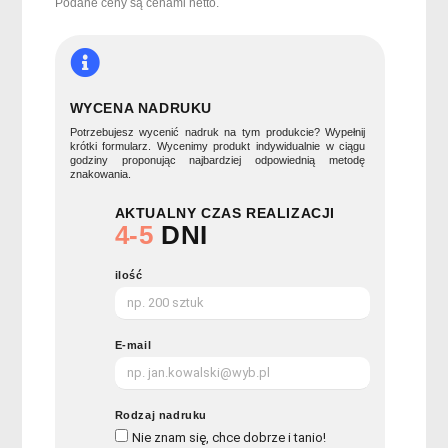
grila.
Podane ceny są cenami netto.
SHAKES
WYCENA NADRUKU
Potrzebujesz wycenić nadruk na tym produkcie? Wypełnij
krótki formularz. Wycenimy produkt indywidualnie w ciągu
godziny proponując najbardziej odpowiednią metodę
znakowania.
AKTUALNY CZAS REALIZACJI
4-5
DNI
ilość
E-mail
Rodzaj nadruku
Nie znam się, chce dobrze i tanio!