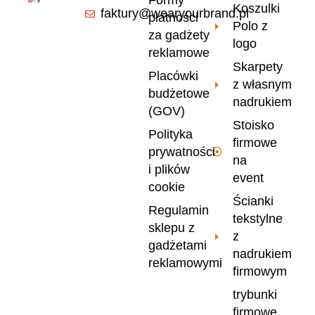
Formy
Koszulki
faktury@wearyourbrand.pl
płatności
Polo z
za gadżety
logo
reklamowe
Skarpety
Placówki
z własnym
budżetowe
nadrukiem
(GOV)
Stoisko
Polityka
firmowe
prywatności
na
i plików
event
cookie
Ścianki
Regulamin
tekstylne
sklepu z
z
gadżetami
nadrukiem
reklamowymi
firmowym
trybunki
firmowe