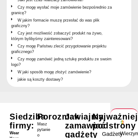
Czy mogę wysłać moje zamówienie bezpośrednio za
granicę?
W jakim formacie muszę przesłać do was plik
graficzny?
Czy jest możliwość zobaczyć produkt na żywo,
którym bylibyśmy zainteresowani?
Czy mogę Państwu zlecić przygotowanie projektu
graficznego?
Czy mogę zamówić jedną sztukę produktu ze swoim
logo?
W jaki sposób mogę złożyć zamówienie?
jakie są koszty dostawy?
Siedziba
Porozmawiajmy
Jak
Najważnie
firmy:
zamawiać
podstrony
Masz
pytanie
gadżety
Wear
Wierzym
Gadżety
o