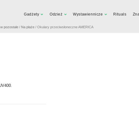
Gadżety
Odzież
Wystawiennicze
Rituals
Zn
a w pozostale
/
Na plaże
/ Okulary przeciwsłoneczne AMERICA
 UV400.