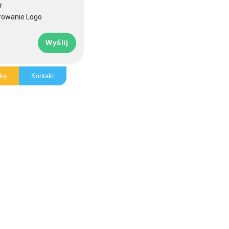
r
rowanie Logo
Wyślij
kę
Kontakt