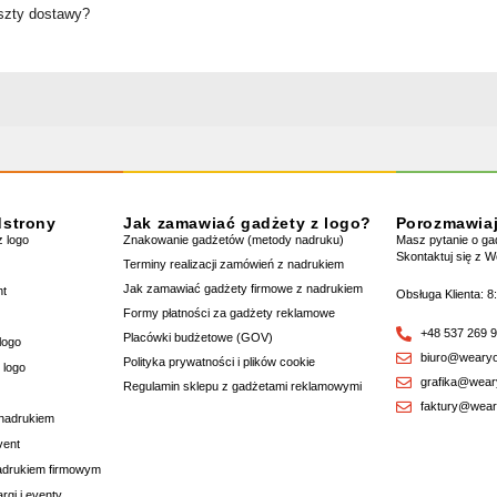
oszty dostawy?
dstrony
Jak zamawiać gadżety z logo?
Porozmawia
 logo
Znakowanie gadżetów (metody nadruku)
Masz pytanie o g
Skontaktuj się z 
Terminy realizacji zamówień z nadrukiem
Jak zamawiać gadżety firmowe z nadrukiem
nt
Obsługa Klienta: 8
Formy płatności za gadżety reklamowe
+48 537 269 
Placówki budżetowe (GOV)
logo
biuro@wearyo
Polityka prywatności i plików cookie
 logo
grafika@wear
Regulamin sklepu z gadżetami reklamowymi
faktury@wear
 nadrukiem
vent
nadrukiem firmowym
rgi i eventy