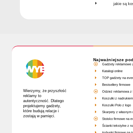
jakie są k
Najważniejsze po
Gadżety reklamowe z
Katalogi online
TOP gadżety na eve
Bestsellery firmowe
Wierzymy, że przyszłość
Odzież reklamowa z 
reklamy to
Koszulki z nadrukiem
autentyczność. Dlatego
Koszulki Polo z logo
projektujemy gadżety,
które budują relacje i
Skarpety z własnym
zostają w pamięci.
Stoisko firmowe na e
Ścianki tekstylne z 
trybunki firmowe na ta