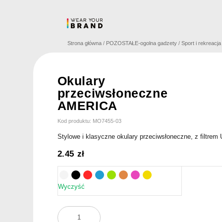
Skip
to
content
Strona główna
/
POZOSTAŁE-ogolna gadzety
/
Sport i rekreacj
Okulary
przeciwsłoneczne
AMERICA
Kod produktu: MO7455-03
Stylowe i klasyczne okulary przeciwsłoneczne, z filtrem
2.45
zł
Wyczyść
ilość