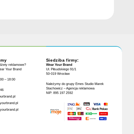
jmy
Siedziba firmy:
adżety reklamowe?
Wear Your Brand
Wear Your Brand
Ul. Piłsudskiego 91/1
50-019 Wrocław
:00 – 18:00
Należymy do grupy Emes Studio Marek
Stachowicz – Agencja reklamowa
946
NIP: 895 197 2592
urbrand.pl
yourbrand.pl
yourbrand.pl