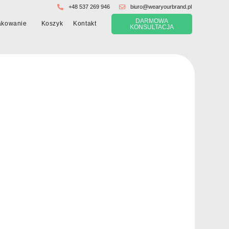
+48 537 269 946
biuro@wearyourbrand.pl
DARMOWA
Koszyk
akowanie
Kontakt
KONSULTACJA