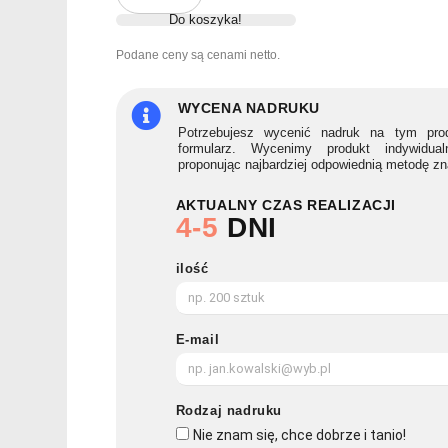
Okulary
Do koszyka!
przeciwsłoneczne
AMERICA
Podane ceny są cenami netto.
WYCENA NADRUKU
Potrzebujesz wycenić nadruk na tym prod
formularz. Wycenimy produkt indywidua
proponując najbardziej odpowiednią metodę z
AKTUALNY CZAS REALIZACJI
4-5
DNI
ilość
E-mail
Rodzaj nadruku
Nie znam się, chce dobrze i tanio!