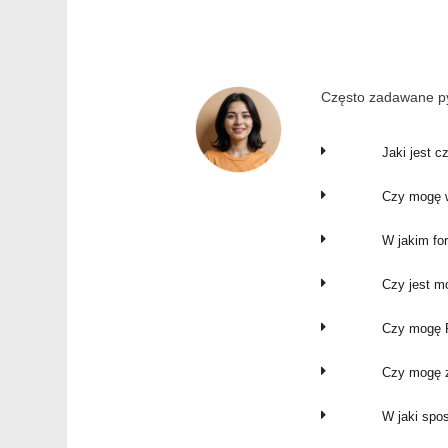
Często zadawane py
Jaki jest c
Czy mogę w
W jakim fo
Czy jest m
Czy mogę P
Czy mogę z
W jaki spo