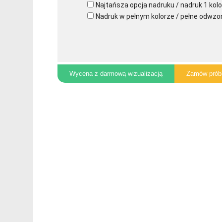
Najtańsza opcja nadruku / nadruk 1 kolo
Nadruk w pełnym kolorze / pełne odwzo
Wycena z darmową wizualizacją
Zamów prób