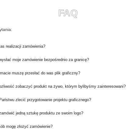
FAQ
tania:
zas realizacji zamówienia?
ysłać moje zamówienie bezpośrednio za granicę?
rmacie muszę przesłać do was plik graficzny?
ożliwość zobaczyć produkt na żywo, którym bylibyśmy zainteresowani?
aństwu zlecić przygotowanie projektu graficznego?
amówić jedną sztukę produktu ze swoim logo?
sób mogę złożyć zamówienie?