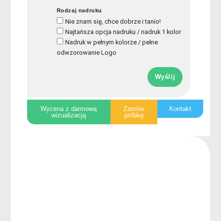
Rodzaj nadruku
Nie znam się, chce dobrze i tanio!
Najtańsza opcja nadruku / nadruk 1 kolor
Nadruk w pełnym kolorze / pełne
odwzorowanie Logo
Wyślij
Wycena z darmową
Zamów
Kontakt
wizualizacją
próbkę