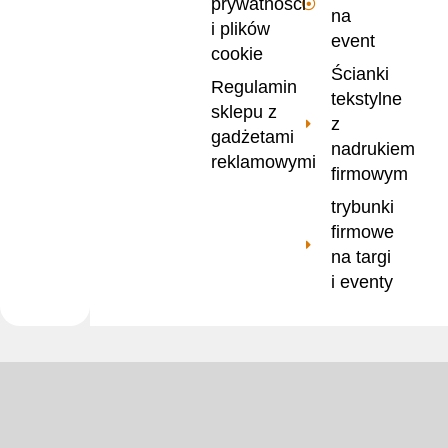
prywatności
na
i plików
event
cookie
Ścianki
Regulamin
tekstylne
sklepu z
z
gadżetami
nadrukiem
reklamowymi
firmowym
trybunki
firmowe
na targi
i eventy