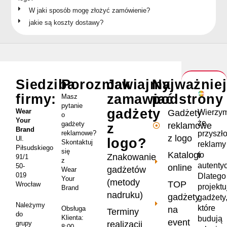
W jaki sposób mogę złożyć zamówienie?
jakie są koszty dostawy?
Siedziba
Porozmawiajmy
Jak
Najważnie
firmy:
zamawiać
podstrony
Masz
pytanie
gadżety
Wear
Wierzym
Gadżety
o
Your
że
gadżety
reklamowe
z
Brand
przyszł
reklamowe?
z logo
Ul.
logo?
Skontaktuj
reklamy
Piłsudskiego
się
Katalogi
to
Znakowanie
91/1
z
autenty
50-
online
gadżetów
Wear
019
Dlatego
Your
(metody
TOP
Wrocław
projekt
Brand
nadruku)
gadżety
gadżety
Należymy
które
na
Obsługa
Terminy
do
Klienta:
budują
event
realizacji
grupy
8:00