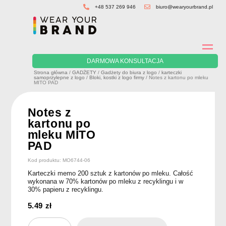
Skip
+48 537 269 946
biuro@wearyourbrand.pl
to
content
DARMOWA KONSULTACJA
Strona główna
/
GADŻETY
/
Gadżety do biura z logo
/
karteczki
samoprzylepne z logo
/
Bloki, kostki z logo firmy
/ Notes z kartonu po mleku
MITO PAD
Notes z
kartonu po
mleku MITO
PAD
Kod produktu: MO6744-06
Karteczki memo 200 sztuk z kartonów po mleku. Całość
wykonana w 70% kartonów po mleku z recyklingu i w
30% papieru z recyklingu.
5.49
zł
ilość