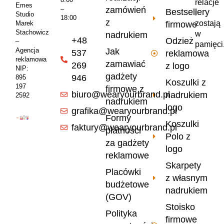
relacje
Emes
zamówień
–
Bestsellery
i
Studio
18:00
z
zostają
firmowe
Marek
Stachowicz
w
nadrukiem
+48
Odzież
–
pamięci
Jak
Agencja
537
reklamowa
reklamowa
zamawiać
269
z logo
NIP:
gadżety
946
895
Koszulki z
197
firmowe z
biuro@wearyourbrand.pl
nadrukiem
2592
nadrukiem
logo
grafika@wearyourbrand.pl
Formy
Koszulki
faktury@wearyourbrand.pl
płatności
Polo z
za gadżety
logo
reklamowe
Skarpety
Placówki
z własnym
budżetowe
nadrukiem
(GOV)
Stoisko
Polityka
firmowe