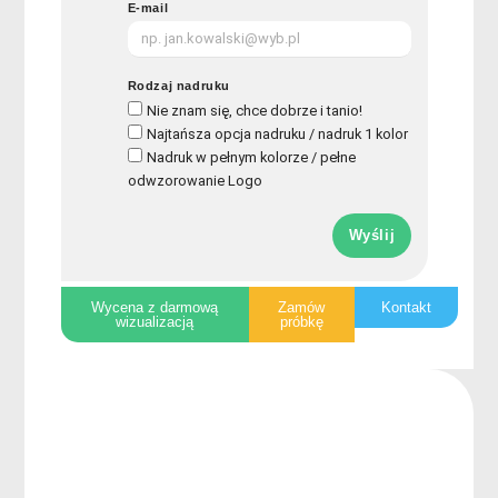
E-mail
Rodzaj nadruku
Nie znam się, chce dobrze i tanio!
Najtańsza opcja nadruku / nadruk 1 kolor
Nadruk w pełnym kolorze / pełne
odwzorowanie Logo
Wyślij
Wycena z darmową
Zamów
Kontakt
wizualizacją
próbkę