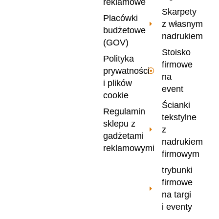
reklamowe
Skarpety
Placówki
z własnym
budżetowe
nadrukiem
(GOV)
Stoisko
Polityka
firmowe
prywatności
na
i plików
event
cookie
Ścianki
Regulamin
tekstylne
sklepu z
z
gadżetami
nadrukiem
reklamowymi
firmowym
trybunki
firmowe
na targi
i eventy