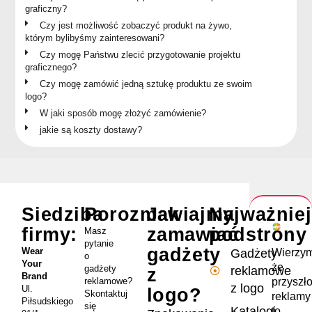
graficzny?
Czy jest możliwość zobaczyć produkt na żywo,
którym bylibyśmy zainteresowani?
Czy mogę Państwu zlecić przygotowanie projektu
graficznego?
Czy mogę zamówić jedną sztukę produktu ze swoim
logo?
W jaki sposób mogę złożyć zamówienie?
jakie są koszty dostawy?
Siedziba
Porozmawiajmy
Jak
Najważnie
firmy:
zamawiać
podstrony
Masz
pytanie
gadżety
Wear
Wierzym
Gadżety
o
Your
że
gadżety
reklamowe
z
Brand
przyszł
reklamowe?
z logo
Ul.
logo?
Skontaktuj
reklamy
Piłsudskiego
się
Katalogi
to