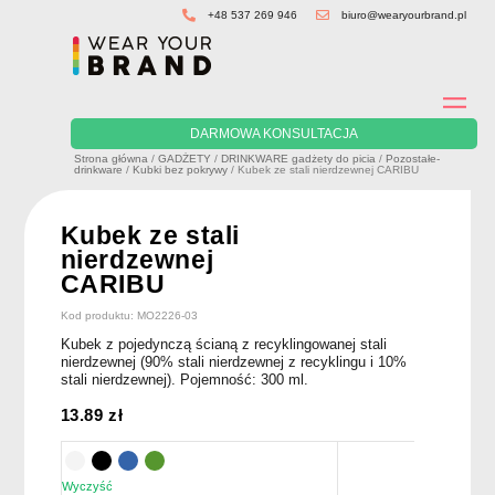
Skip
+48 537 269 946
biuro@wearyourbrand.pl
to
content
DARMOWA KONSULTACJA
Strona główna
/
GADŻETY
/
DRINKWARE gadżety do picia
/
Pozostałe-
drinkware
/
Kubki bez pokrywy
/ Kubek ze stali nierdzewnej CARIBU
Kubek ze stali
nierdzewnej
CARIBU
Kod produktu: MO2226-03
Kubek z pojedynczą ścianą z recyklingowanej stali
nierdzewnej (90% stali nierdzewnej z recyklingu i 10%
stali nierdzewnej). Pojemność: 300 ml.
13.89
zł
Wyczyść