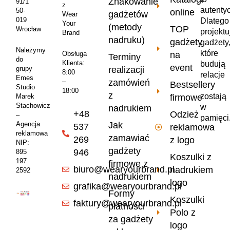
Znakowanie
91/1
z
autenty
50-
online
gadżetów
Wear
019
Dlatego
Your
(metody
TOP
Wrocław
projekt
Brand
nadruku)
gadżety
gadżety
Należymy
które
na
Obsługa
Terminy
do
Klienta:
budują
event
realizacji
grupy
8:00
relacje
Emes
zamówień
–
Bestsellery
i
Studio
18:00
z
zostają
firmowe
Marek
Stachowicz
w
nadrukiem
+48
Odzież
–
pamięci
Jak
Agencja
537
reklamowa
reklamowa
zamawiać
269
z logo
NIP:
gadżety
946
895
Koszulki z
197
firmowe z
biuro@wearyourbrand.pl
nadrukiem
2592
nadrukiem
logo
grafika@wearyourbrand.pl
Formy
Koszulki
faktury@wearyourbrand.pl
płatności
Polo z
za gadżety
logo