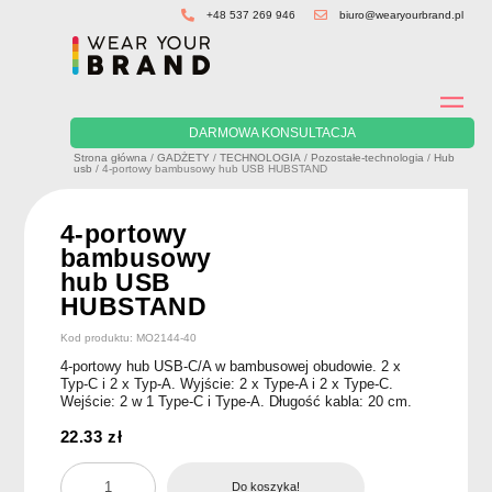
Skip
+48 537 269 946
biuro@wearyourbrand.pl
to
content
DARMOWA KONSULTACJA
Strona główna
/
GADŻETY
/
TECHNOLOGIA
/
Pozostałe-technologia
/
Hub
usb
/ 4-portowy bambusowy hub USB HUBSTAND
4-portowy
bambusowy
hub USB
HUBSTAND
Kod produktu: MO2144-40
4-portowy hub USB-C/A w bambusowej obudowie. 2 x
Typ-C i 2 x Typ-A. Wyjście: 2 x Type-A i 2 x Type-C.
Wejście: 2 w 1 Type-C i Type-A. Długość kabla: 20 cm.
22.33
zł
ilość
Do koszyka!