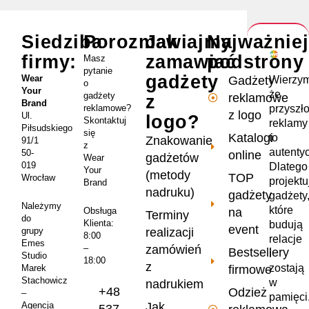
Siedziba
Porozmawiajmy
Jak
Najważnie
firmy:
zamawiać
podstrony
Masz
pytanie
gadżety
Wear
Wierzym
Gadżety
o
Your
że
gadżety
reklamowe
z
Brand
przyszł
reklamowe?
z logo
Ul.
logo?
Skontaktuj
reklamy
Piłsudskiego
się
Katalogi
to
Znakowanie
91/1
z
autenty
50-
online
gadżetów
Wear
019
Dlatego
Your
(metody
TOP
Wrocław
projekt
Brand
nadruku)
gadżety
gadżety
Należymy
które
na
Obsługa
Terminy
do
Klienta:
budują
event
realizacji
grupy
8:00
relacje
Emes
zamówień
–
Bestsellery
i
Studio
18:00
z
zostają
firmowe
Marek
Stachowicz
w
nadrukiem
+48
Odzież
–
pamięci
Jak
Agencja
537