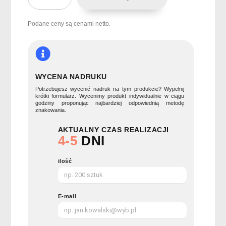
4-
portowy
bambusowy
Podane ceny są cenami netto.
hub
USB
HUBSTAND
WYCENA NADRUKU
Potrzebujesz wycenić nadruk na tym produkcie? Wypełnij
krótki formularz. Wycenimy produkt indywidualnie w ciągu
godziny proponując najbardziej odpowiednią metodę
znakowania.
AKTUALNY CZAS REALIZACJI
4-5
DNI
ilość
E-mail