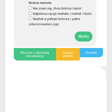
Rodzaj nadruku
Nie znam się, chce dobrze i tanio!
Najtańsza opcja nadruku / nadruk 1 kolor
Nadruk w pełnym kolorze / pełne
odwzorowanie Logo
Wyślij
Wycena z darmową
Zamów
Kontakt
wizualizacją
próbkę