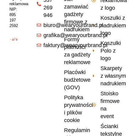
reklamowa
reklamowa
zamawiać
269
z logo
NIP:
gadżety
946
895
Koszulki z
197
firmowe z
biuro@wearyourbrand.pl
nadrukiem
2592
nadrukiem
logo
grafika@wearyourbrand.pl
Formy
Koszulki
faktury@wearyourbrand.pl
płatności
Polo z
za gadżety
logo
reklamowe
Skarpety
Placówki
z własnym
budżetowe
nadrukiem
(GOV)
Stoisko
Polityka
firmowe
prywatności
na
i plików
event
cookie
Ścianki
Regulamin
tekstylne