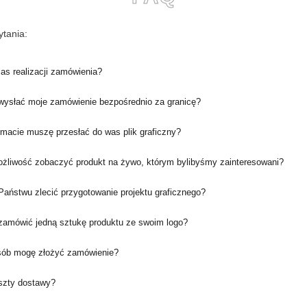
tania:
zas realizacji zamówienia?
ysłać moje zamówienie bezpośrednio za granicę?
rmacie muszę przesłać do was plik graficzny?
ożliwość zobaczyć produkt na żywo, którym bylibyśmy zainteresowani?
aństwu zlecić przygotowanie projektu graficznego?
amówić jedną sztukę produktu ze swoim logo?
sób mogę złożyć zamówienie?
oszty dostawy?