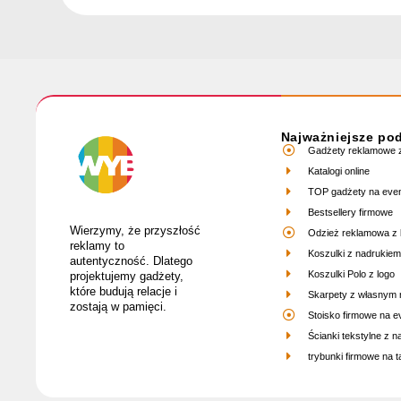
Najważniejsze po
Gadżety reklamowe z
Katalogi online
TOP gadżety na eve
Bestsellery firmowe
Wierzymy, że przyszłość
Odzież reklamowa z 
reklamy to
Koszulki z nadrukiem
autentyczność. Dlatego
Koszulki Polo z logo
projektujemy gadżety,
które budują relacje i
Skarpety z własnym
zostają w pamięci.
Stoisko firmowe na e
Ścianki tekstylne z 
trybunki firmowe na ta