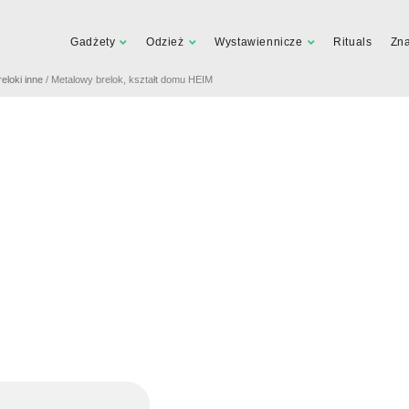
Gadżety
Odzież
Wystawiennicze
Rituals
Zn
reloki inne
/ Metalowy brelok, kształt domu HEIM