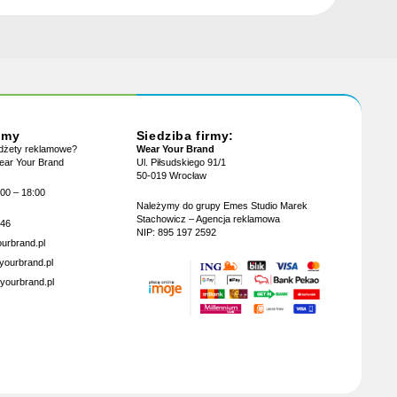
jmy
Siedziba firmy:
adżety reklamowe?
Wear Your Brand
Wear Your Brand
Ul. Piłsudskiego 91/1
50-019 Wrocław
:00 – 18:00
Należymy do grupy Emes Studio Marek
Stachowicz – Agencja reklamowa
946
NIP: 895 197 2592
urbrand.pl
yourbrand.pl
yourbrand.pl