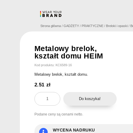
Skip
to
content
Strona główna
/
GADŻETY
/
PRAKTYCZNE
/
Breloki i opaski
/
B
Metalowy brelok,
kształt domu HEIM
Kod produktu: KC6589-16
Metalowy brelok, kształt domu.
2.51
zł
ilość
Do koszyka!
Metalowy
brelok,
Podane ceny są cenami netto.
kształt
domu
HEIM
WYCENA NADRUKU