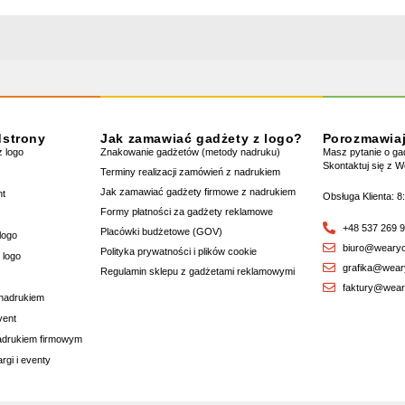
dstrony
Jak zamawiać gadżety z logo?
Porozmawia
 logo
Znakowanie gadżetów (metody nadruku)
Masz pytanie o g
Skontaktuj się z 
Terminy realizacji zamówień z nadrukiem
Jak zamawiać gadżety firmowe z nadrukiem
nt
Obsługa Klienta: 8
Formy płatności za gadżety reklamowe
+48 537 269 
Placówki budżetowe (GOV)
logo
biuro@wearyo
Polityka prywatności i plików cookie
 logo
grafika@wear
Regulamin sklepu z gadżetami reklamowymi
faktury@wear
 nadrukiem
vent
nadrukiem firmowym
rgi i eventy