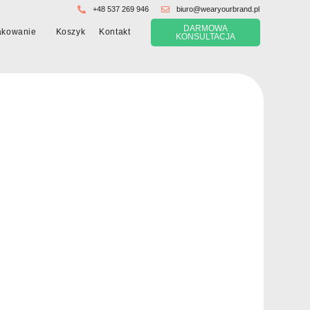
+48 537 269 946
biuro@wearyourbrand.pl
DARMOWA
Koszyk
akowanie
Kontakt
KONSULTACJA