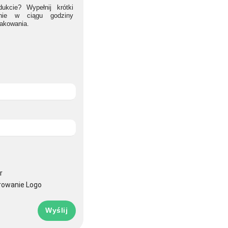
ukcie? Wypełnij krótki
lnie w ciągu godziny
nakowania.
r
rowanie Logo
Wyślij