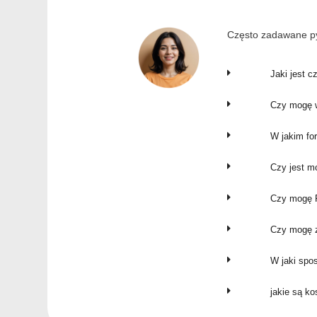
Często zadawane py
Jaki jest c
Czy mogę w
W jakim fo
Czy jest m
Czy mogę P
Czy mogę z
W jaki spo
jakie są k