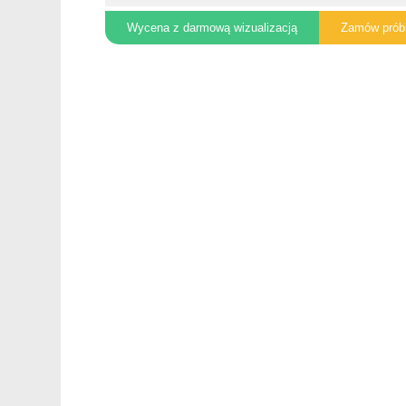
Wycena z darmową wizualizacją
Zamów prób