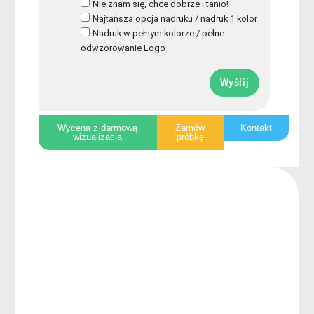
Nie znam się, chce dobrze i tanio!
Najtańsza opcja nadruku / nadruk 1 kolor
Nadruk w pełnym kolorze / pełne
odwzorowanie Logo
Wyślij
Wycena z darmową
Zamów
Kontakt
wizualizacją
próbkę