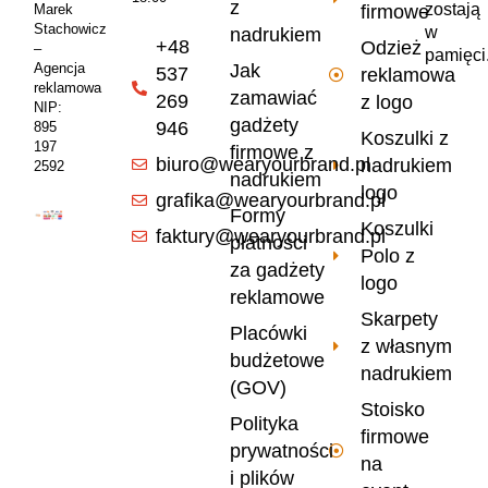
z
zostają
firmowe
Marek
Stachowicz
w
nadrukiem
+48
Odzież
–
pamięci
Jak
Agencja
537
reklamowa
reklamowa
zamawiać
269
z logo
NIP:
gadżety
946
895
Koszulki z
197
firmowe z
biuro@wearyourbrand.pl
nadrukiem
2592
nadrukiem
logo
grafika@wearyourbrand.pl
Formy
Koszulki
faktury@wearyourbrand.pl
płatności
Polo z
za gadżety
logo
reklamowe
Skarpety
Placówki
z własnym
budżetowe
nadrukiem
(GOV)
Stoisko
Polityka
firmowe
prywatności
na
i plików