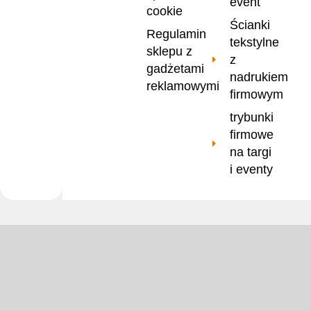
event
cookie
Ścianki
Regulamin
tekstylne
sklepu z
z
gadżetami
nadrukiem
reklamowymi
firmowym
trybunki
firmowe
na targi
i eventy