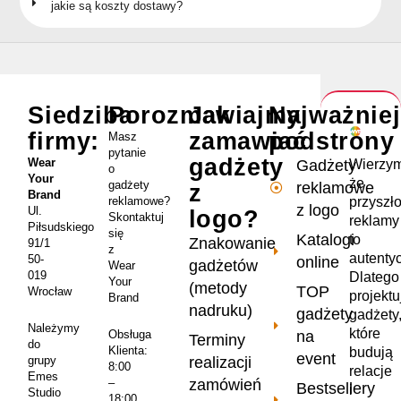
jakie są koszty dostawy?
Siedziba
Porozmawiajmy
Jak
Najważnie
firmy:
zamawiać
podstrony
Masz
pytanie
gadżety
Wear
Wierzym
Gadżety
o
Your
że
gadżety
reklamowe
z
Brand
przyszł
reklamowe?
z logo
Ul.
logo?
Skontaktuj
reklamy
Piłsudskiego
się
Katalogi
to
Znakowanie
91/1
z
autenty
50-
online
gadżetów
Wear
019
Dlatego
Your
(metody
TOP
Wrocław
projekt
Brand
nadruku)
gadżety
gadżety
Należymy
które
na
Obsługa
Terminy
do
Klienta:
budują
event
realizacji
grupy
8:00
relacje
Emes
zamówień
–
Bestsellery
i
Studio
18:00