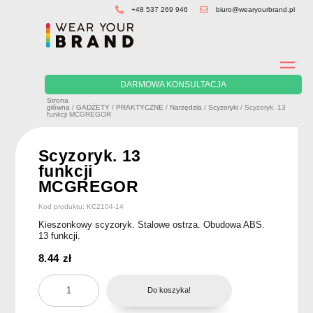
Skip
+48 537 269 946
biuro@wearyourbrand.pl
to
content
DARMOWA KONSULTACJA
Strona
główna
/
GADŻETY
/
PRAKTYCZNE
/
Narzędzia
/
Scyzoryki
/ Scyzoryk. 13
funkcji MCGREGOR
Scyzoryk. 13
funkcji
MCGREGOR
Kod produktu: KC2104-14
Kieszonkowy scyzoryk. Stalowe ostrza. Obudowa ABS.
13 funkcji.
8.44
zł
ilość
Do koszyka!
Scyzoryk.
13