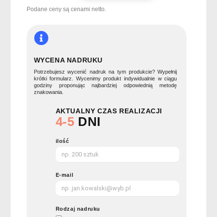
funkcji
Podane ceny są cenami netto.
MCGREGOR
WYCENA NADRUKU
Potrzebujesz wycenić nadruk na tym produkcie? Wypełnij
krótki formularz. Wycenimy produkt indywidualnie w ciągu
godziny proponując najbardziej odpowiednią metodę
znakowania.
AKTUALNY CZAS REALIZACJI
4-5
DNI
ilość
E-mail
Rodzaj nadruku