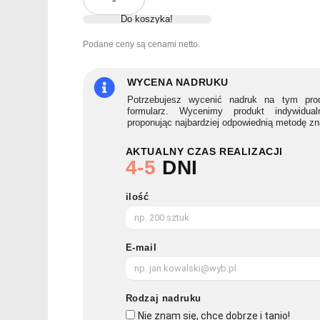
Parasol
Do koszyka!
z
drewnianą
Podane ceny są cenami netto.
rączką
CALA
WYCENA NADRUKU
Potrzebujesz wycenić nadruk na tym prod
formularz. Wycenimy produkt indywidua
proponując najbardziej odpowiednią metodę z
AKTUALNY CZAS REALIZACJI
4-5
DNI
ilość
E-mail
Rodzaj nadruku
Nie znam się, chce dobrze i tanio!