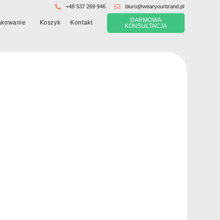
+48 537 269 946
biuro@wearyourbrand.pl
DARMOWA
Koszyk
akowanie
Kontakt
KONSULTACJA