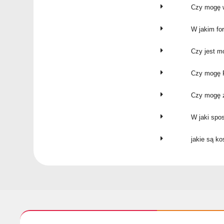
Czy mogę w
W jakim fo
Czy jest m
Czy mogę P
Czy mogę z
W jaki spo
jakie są k