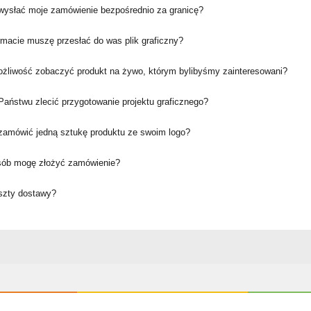
ysłać moje zamówienie bezpośrednio za granicę?
rmacie muszę przesłać do was plik graficzny?
ożliwość zobaczyć produkt na żywo, którym bylibyśmy zainteresowani?
aństwu zlecić przygotowanie projektu graficznego?
amówić jedną sztukę produktu ze swoim logo?
sób mogę złożyć zamówienie?
oszty dostawy?