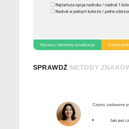
Najtańsza opcja nadruku / nadruk 1 kolo
Nadruk w pełnym kolorze / pełne odwzo
Wycena z darmową wizualizacją
Zamów prób
SPRAWDŹ
METODY ZNAKO
Często zadawane py
Jaki jest c