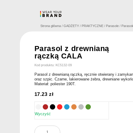
Skip
to
content
Strona główna
/
GADŻETY
/
PRAKTYCZNE
/
Parasole
/
Parasol
Parasol z drewnianą
rączką CALA
Kod produktu: KC5132-09
Parasol z drewnianą rączką, ręcznie otwierany i zamykan
oraz szpic. Czarne, lakierowane żebra, drewniane wykoń
Materiał: poliester 190T.
17.23
zł
Wyczyść
ilość