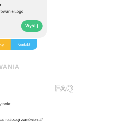
r
rowanie Logo
Wyślij
kę
Kontakt
WANIA
FAQ
tania:
zas realizacji zamówienia?