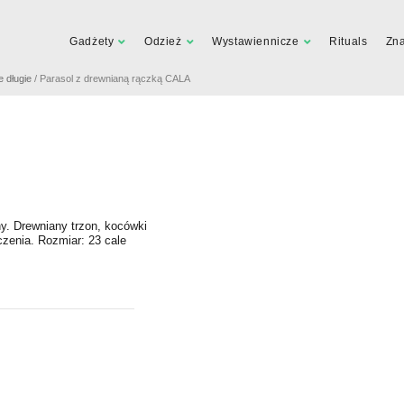
Gadżety
Odzież
Wystawiennicze
Rituals
Zn
e długie
/ Parasol z drewnianą rączką CALA
y. Drewniany trzon, kocówki
czenia. Rozmiar: 23 cale