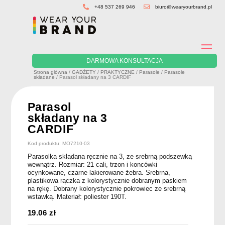
Skip
+48 537 269 946
biuro@wearyourbrand.pl
to
content
DARMOWA KONSULTACJA
Strona główna
/
GADŻETY
/
PRAKTYCZNE
/
Parasole
/
Parasole
składane
/ Parasol składany na 3 CARDIF
Parasol
składany na 3
CARDIF
Kod produktu: MO7210-03
Parasolka składana ręcznie na 3, ze srebrną podszewką
wewnątrz. Rozmiar: 21 cali, trzon i koncówki
ocynkowane, czarne lakierowane żebra. Srebrna,
plastikowa rączka z kolorystycznie dobranym paskiem
na rękę. Dobrany kolorystycznie pokrowiec ze srebrną
wstawką. Materiał: poliester 190T.
19.06
zł