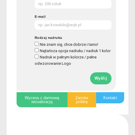
E-mail
Rodzaj nadruku
Nie znam się, chce dobrze i tanio!
Najtańsza opcja nadruku / nadruk 1 kolor
Nadruk w pełnym kolorze / pełne
odwzorowanie Logo
Wyślij
Wycena z darmową
Zamów
Kontakt
wizualizacją
próbkę