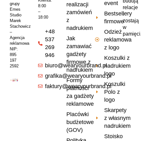
Klienta:
budują
event
realizacji
grupy
8:00
relacje
Emes
zamówień
–
Bestsellery
i
Studio
18:00
z
zostają
firmowe
Marek
Stachowicz
w
nadrukiem
+48
Odzież
–
pamięci
Jak
Agencja
537
reklamowa
reklamowa
zamawiać
269
z logo
NIP:
gadżety
946
895
Koszulki z
197
firmowe z
biuro@wearyourbrand.pl
nadrukiem
2592
nadrukiem
logo
grafika@wearyourbrand.pl
Formy
Koszulki
faktury@wearyourbrand.pl
płatności
Polo z
za gadżety
logo
reklamowe
Skarpety
Placówki
z własnym
budżetowe
nadrukiem
(GOV)
Stoisko
Polityka