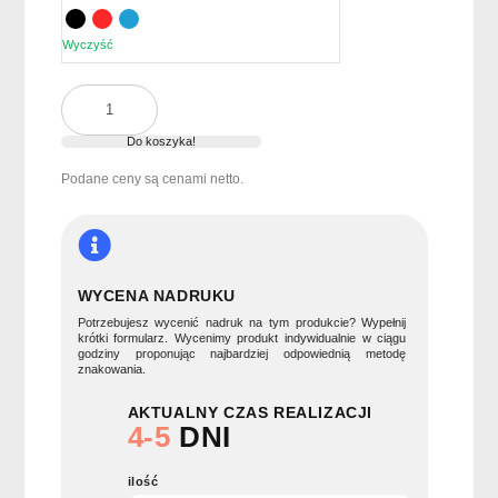
Wyczyść
ilość
Parasol
składany
Do koszyka!
na
Podane ceny są cenami netto.
3
CARDIF
WYCENA NADRUKU
Potrzebujesz wycenić nadruk na tym produkcie? Wypełnij
krótki formularz. Wycenimy produkt indywidualnie w ciągu
godziny proponując najbardziej odpowiednią metodę
znakowania.
AKTUALNY CZAS REALIZACJI
4-5
DNI
ilość