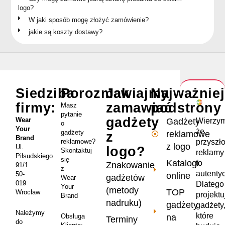
logo?
W jaki sposób mogę złożyć zamówienie?
jakie są koszty dostawy?
Siedziba
Porozmawiajmy
Jak
Najważnie
firmy:
zamawiać
podstrony
Masz
pytanie
gadżety
Wear
Wierzym
Gadżety
o
Your
że
gadżety
reklamowe
z
Brand
przyszł
reklamowe?
z logo
Ul.
logo?
Skontaktuj
reklamy
Piłsudskiego
się
Katalogi
to
Znakowanie
91/1
z
autenty
50-
online
gadżetów
Wear
019
Dlatego
Your
(metody
TOP
Wrocław
projekt
Brand
nadruku)
gadżety
gadżety
Należymy
które
na
Obsługa
Terminy
do