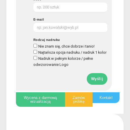
E-mail
Rodzaj nadruku
Nie znam się, chce dobrze i tanio!
Najtańsza opcja nadruku / nadruk 1 kolor
Nadruk w pełnym kolorze / pełne
odwzorowanie Logo
Wyślij
Wycena z darmową
Zamów
Kontakt
wizualizacją
próbkę