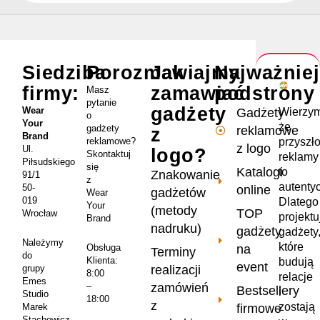
Siedziba
Porozmawiajmy
Jak
Najważnie
firmy:
zamawiać
podstrony
Masz
pytanie
gadżety
Wear
Wierzym
Gadżety
o
Your
że
gadżety
reklamowe
z
Brand
przyszł
reklamowe?
z logo
Ul.
logo?
Skontaktuj
reklamy
Piłsudskiego
się
Katalogi
to
Znakowanie
91/1
z
autenty
50-
online
gadżetów
Wear
019
Dlatego
Your
(metody
TOP
Wrocław
projekt
Brand
nadruku)
gadżety
gadżety
Należymy
które
na
Obsługa
Terminy
do
Klienta:
budują
event
realizacji
grupy
8:00
relacje
Emes
zamówień
–
Bestsellery
i
Studio
18:00
z
zostają
firmowe
Marek
Stachowicz