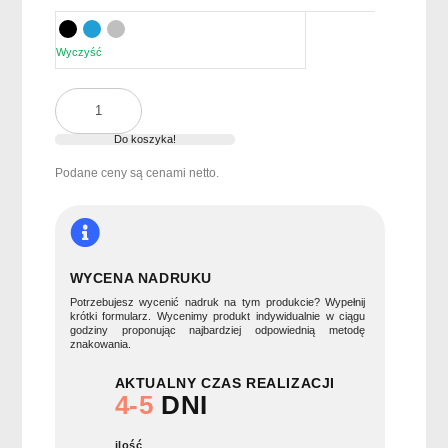
Wyczyść
ilość
Składany
odwrócony
Do koszyka!
parasol
Podane ceny są cenami netto.
DUNDEE
FOLDABLE
WYCENA NADRUKU
Potrzebujesz wycenić nadruk na tym produkcie? Wypełnij
krótki formularz. Wycenimy produkt indywidualnie w ciągu
godziny proponując najbardziej odpowiednią metodę
znakowania.
AKTUALNY CZAS REALIZACJI
4-5
DNI
ilość