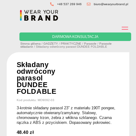
Skip
+48 537 269 946
biuro@wearyourbrand.pl
to
content
DARMOWA KONSULTACJA
Strona główna
/
GADŻETY
/
PRAKTYCZNE
/
Parasole
/
Parasole
składane
/ Składany odwrócony parasol DUNDEE FOLDABLE
Składany
odwrócony
parasol
DUNDEE
FOLDABLE
Kod produktu: MO9092-03
3-krotnie składany parasol 23” z materiału 190T pongee,
automatycznie otwierany/zamykany. Stalowy,
chromowany trzon, żebra z włókna szklanego. Czarna
rączka z ABS z przyciskiem. Dopasowany pokrowiec.
48.40
zł