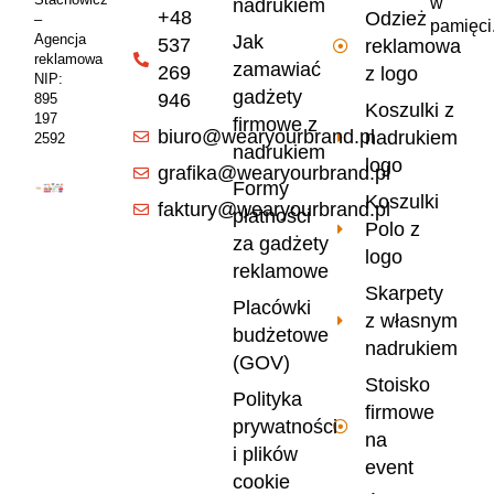
w
nadrukiem
+48
Odzież
–
pamięci
Jak
Agencja
537
reklamowa
reklamowa
zamawiać
269
z logo
NIP:
gadżety
946
895
Koszulki z
197
firmowe z
biuro@wearyourbrand.pl
nadrukiem
2592
nadrukiem
logo
grafika@wearyourbrand.pl
Formy
Koszulki
faktury@wearyourbrand.pl
płatności
Polo z
za gadżety
logo
reklamowe
Skarpety
Placówki
z własnym
budżetowe
nadrukiem
(GOV)
Stoisko
Polityka
firmowe
prywatności
na
i plików
event
cookie