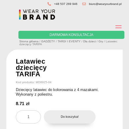
Skip
+48 537 269 946
biuro@wearyourbrand.pl
to
content
DARMOWA KONSULTACJA
Strona główna
/
GADŻETY
/
TARGI I EVENTY
/
Dla dzieci
/
Gry
/ Latawiec
dziecięcy TARIFA
Latawiec
dziecięcy
TARIFA
Kod produktu: MO8925-04
Dziecięcy latawiec do kolorowania z 4 mazakami.
Wykonany z poliestru.
8.71
zł
ilość
Do koszyka!
Latawiec
dziecięcy