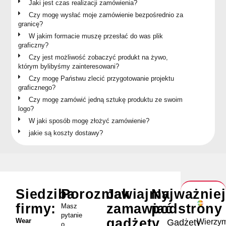
Jaki jest czas realizacji zamówienia?
Czy mogę wysłać moje zamówienie bezpośrednio za
granicę?
W jakim formacie muszę przesłać do was plik
graficzny?
Czy jest możliwość zobaczyć produkt na żywo,
którym bylibyśmy zainteresowani?
Czy mogę Państwu zlecić przygotowanie projektu
graficznego?
Czy mogę zamówić jedną sztukę produktu ze swoim
logo?
W jaki sposób mogę złożyć zamówienie?
jakie są koszty dostawy?
Siedziba
Porozmawiajmy
Jak
Najważnie
firmy:
zamawiać
podstrony
Masz
pytanie
gadżety
Wear
Wierzym
Gadżety
o