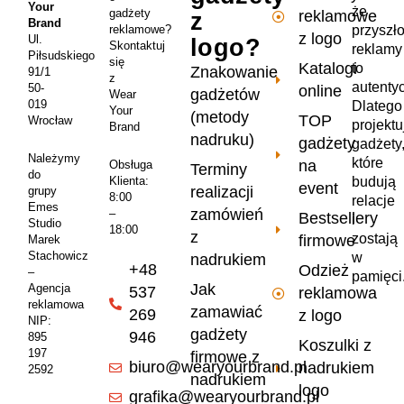
Your
że
gadżety
reklamowe
z
Brand
przyszł
reklamowe?
z logo
Ul.
logo?
Skontaktuj
reklamy
Piłsudskiego
się
Katalogi
to
Znakowanie
91/1
z
autenty
50-
online
gadżetów
Wear
019
Dlatego
Your
(metody
TOP
Wrocław
projekt
Brand
nadruku)
gadżety
gadżety
Należymy
które
na
Obsługa
Terminy
do
Klienta:
budują
event
realizacji
grupy
8:00
relacje
Emes
zamówień
–
Bestsellery
i
Studio
18:00
z
zostają
firmowe
Marek
Stachowicz
w
nadrukiem
+48
Odzież
–
pamięci
Jak
Agencja
537
reklamowa
reklamowa
zamawiać
269
z logo
NIP:
gadżety
946
895
Koszulki z
197
firmowe z
biuro@wearyourbrand.pl
nadrukiem
2592
nadrukiem
logo
grafika@wearyourbrand.pl