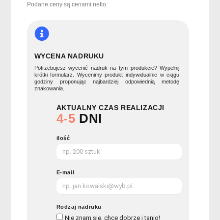
TARIFA
Podane ceny są cenami netto.
WYCENA NADRUKU
Potrzebujesz wycenić nadruk na tym produkcie? Wypełnij
krótki formularz. Wycenimy produkt indywidualnie w ciągu
godziny proponując najbardziej odpowiednią metodę
znakowania.
AKTUALNY CZAS REALIZACJI
4-5
DNI
ilość
E-mail
Rodzaj nadruku
Nie znam się, chce dobrze i tanio!