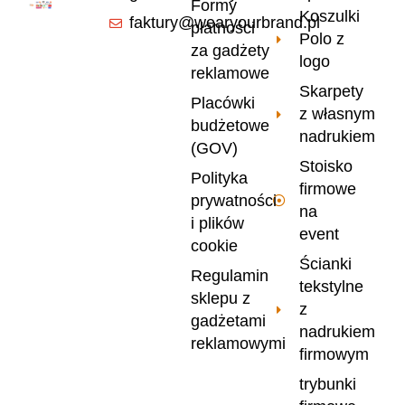
Formy
Koszulki
faktury@wearyourbrand.pl
płatności
Polo z
za gadżety
logo
reklamowe
Skarpety
Placówki
z własnym
budżetowe
nadrukiem
(GOV)
Stoisko
Polityka
firmowe
prywatności
na
i plików
event
cookie
Ścianki
Regulamin
tekstylne
sklepu z
z
gadżetami
nadrukiem
reklamowymi
firmowym
trybunki