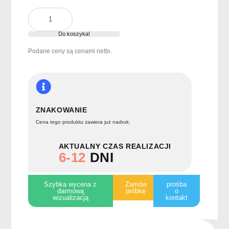
ilość
Miętówki
w
Do koszyka!
dozowniku
Podane ceny są cenami netto.
MINTCARD
ZNAKOWANIE
Cena tego produktu zawiera już nadruk.
AKTUALNY CZAS REALIZACJI
6-12
DNI
Szybka wycena z
Zamów
prośba
darmową
próbkę
o
wizualizacją
kontakt