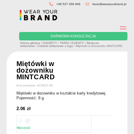
Skip
+48 537 269 946
biuro@wearyourbrand.pl
to
content
DARMOWA KONSULTACJA
Strona główna
/
GADŻETY
/
TARGI I EVENTY
/
Słodycze
reklamowe
/
Cukierki reklamowe z logo
/ Miętówki w dozowniku MINTCARD
Miętówki w
dozowniku
MINTCARD
Kod produktu: KC6637-06
Miętówki w dozowniku w kształcie karty kredytowej.
Pojemność: 8 g.
2.06
zł
Wyczyść