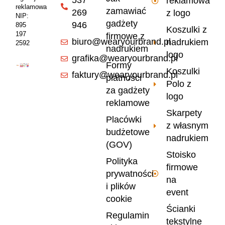
537
reklamowa
reklamowa
zamawiać
269
z logo
NIP:
gadżety
946
895
Koszulki z
197
firmowe z
biuro@wearyourbrand.pl
nadrukiem
2592
nadrukiem
logo
grafika@wearyourbrand.pl
Formy
Koszulki
faktury@wearyourbrand.pl
płatności
Polo z
za gadżety
logo
reklamowe
Skarpety
Placówki
z własnym
budżetowe
nadrukiem
(GOV)
Stoisko
Polityka
firmowe
prywatności
na
i plików
event
cookie
Ścianki
Regulamin
tekstylne