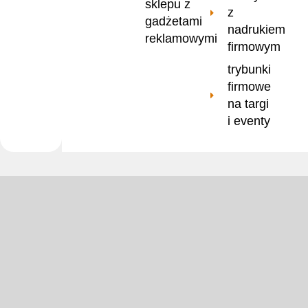
sklepu z
z
gadżetami
nadrukiem
reklamowymi
firmowym
trybunki
firmowe
na targi
i eventy