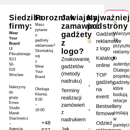
Siedziba
Porozmawiajmy
Jak
Najważnie
firmy:
zamawiać
podstrony
Masz
pytanie
gadżety
Wear
Wierzym
Gadżety
o
Your
że
gadżety
reklamowe
z
Brand
przyszł
reklamowe?
z logo
Ul.
logo?
Skontaktuj
reklamy
Piłsudskiego
się
Katalogi
to
Znakowanie
91/1
z
autenty
50-
online
gadżetów
Wear
019
Dlatego
Your
(metody
TOP
Wrocław
projekt
Brand
nadruku)
gadżety
gadżety
Należymy
które
na
Obsługa
Terminy
do
Klienta:
budują
event
realizacji
grupy
8:00
relacje
Emes
zamówień
–
Bestsellery
i
Studio
18:00
z
zostają
firmowe
Marek
Stachowicz
w
nadrukiem
+48
Odzież
–
pamięci
Jak
Agencja