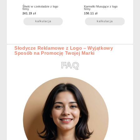
Śliwki w czekoladzie z logo
Karmelki Musujące z logo
firmy
firmy
241.19
zł
150.11
zł
kalkulacja
kalkulacja
Słodycze Reklamowe z Logo – Wyjątkowy
Sposób na Promocję Twojej Marki
FAQ