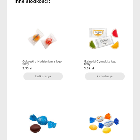
Inne słodkości:
Galaretki z Nadzieniem z logo
Galaretki Cytruski z logo
firmy
firmy
2.95
zł
3.37
zł
kalkulacja
kalkulacja