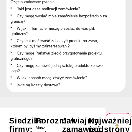
Często zadawane pytania:
Jaki jest czas realizacji zamówienia?
Czy mogę wysłać moje zamówienie bezpośrednio za
granicę?
W jakim formacie muszę przesłać do was plik
graficzny?
Czy jest możliwość zobaczyć produkt na żywo,
którym bylibyśmy zainteresowani?
Czy mogę Państwu zlecić przygotowanie projektu
graficznego?
Czy mogę zamówić jedną sztukę produktu ze swoim
logo?
W jaki sposób mogę złożyć zamówienie?
jakie są koszty dostawy?
Siedziba
Porozmawiajmy
Jak
Najważnie
firmy:
zamawiać
podstrony
Masz