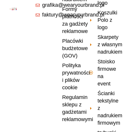
logo
grafika@wearyourbrand.pl
Formy
Koszulki
faktury@wearyourbrand.pl
płatności
Polo z
za gadżety
logo
reklamowe
Skarpety
Placówki
z własnym
budżetowe
nadrukiem
(GOV)
Stoisko
Polityka
firmowe
prywatności
na
i plików
event
cookie
Ścianki
Regulamin
tekstylne
sklepu z
z
gadżetami
nadrukiem
reklamowymi
firmowym