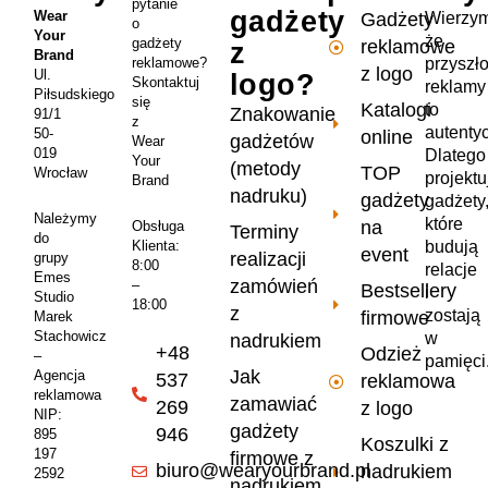
pytanie
gadżety
Wear
Wierzym
Gadżety
o
Your
że
gadżety
reklamowe
z
Brand
przyszł
reklamowe?
z logo
Ul.
logo?
Skontaktuj
reklamy
Piłsudskiego
się
Katalogi
to
Znakowanie
91/1
z
autenty
50-
online
gadżetów
Wear
019
Dlatego
Your
(metody
TOP
Wrocław
projekt
Brand
nadruku)
gadżety
gadżety
Należymy
które
na
Obsługa
Terminy
do
Klienta:
budują
event
realizacji
grupy
8:00
relacje
Emes
zamówień
–
Bestsellery
i
Studio
18:00
z
zostają
firmowe
Marek
Stachowicz
w
nadrukiem
+48
Odzież
–
pamięci
Jak
Agencja
537
reklamowa
reklamowa
zamawiać
269
z logo
NIP:
gadżety
946
895
Koszulki z
197
firmowe z
biuro@wearyourbrand.pl
nadrukiem
2592
nadrukiem