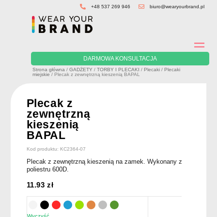
Skip
+48 537 269 946
biuro@wearyourbrand.pl
to
content
DARMOWA KONSULTACJA
Strona główna
/
GADŻETY
/
TORBY I PLECAKI
/
Plecaki
/
Plecaki
miejskie
/ Plecak z zewnętrzną kieszenią BAPAL
Plecak z
zewnętrzną
kieszenią
BAPAL
Kod produktu: KC2364-07
Plecak z zewnętrzną kieszenią na zamek. Wykonany z
poliestru 600D.
11.93
zł
Wyczyść