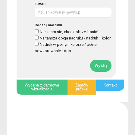
E-mail
Rodzaj nadruku
Nie znam się, chce dobrze i tanio!
Najtańsza opcja nadruku / nadruk 1 kolor
Nadruk w pełnym kolorze / pełne
odwzorowanie Logo
Wyślij
Wycena z darmową
Zamów
Kontakt
wizualizacją
próbkę