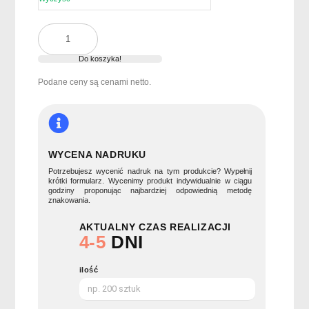
ilość
Plecak
z
Do koszyka!
zewnętrzną
Podane ceny są cenami netto.
kieszenią
BAPAL
WYCENA NADRUKU
Potrzebujesz wycenić nadruk na tym produkcie? Wypełnij
krótki formularz. Wycenimy produkt indywidualnie w ciągu
godziny proponując najbardziej odpowiednią metodę
znakowania.
AKTUALNY CZAS REALIZACJI
4-5
DNI
ilość