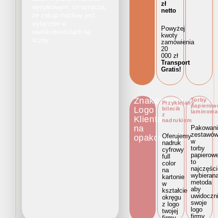
zł
wysyłkowym, co oznacza,
netto
że zakup możliwy jest
wyłącznie w
Powyżej
wielokrotnościach tej
kwoty
liczby.
zamówienia
20
000 zł
Transport
Gratis!
Znakowanie
Torby
Przyklejany
papierow
Logo
bilecik
laminowa
z
Klienta
nadrukiem
na
Pakowani
zestawó
Oferujemy
opakowaniach
w
nadruk
torby
cyfrowy
papierow
full
to
color
najczęści
na
wybieran
kartonie
metoda
w
aby
kształcie
uwidoczni
okręgu
swoje
z logo
logo
twojej
firmy.
firmy