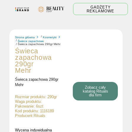
Skip
GADŻETY
to
REKLAMOWE
content
/
Strona główna
Kosmetyki
/
Świece zapachowe
/ Świeca zapachowa 290gr Mehr
Świeca
zapachowa
290gr
Mehr
Świeca zapachowa 290gr
Mehr
Zobacz cały
katalog Rituals
dla firm
Rozmiar produktu: 290gr
Waga produktu:
Pakowanie: 6szt
Kod produktu: 1116189
Producent:Rituals
Wycena indywidualna