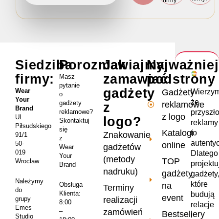
Siedziba
Porozmawiajmy
Jak
Najważnie
firmy:
zamawiać
podstrony
Masz
pytanie
gadżety
Wear
Wierzym
Gadżety
o
Your
że
gadżety
reklamowe
z
Brand
przyszł
reklamowe?
z logo
Ul.
logo?
Skontaktuj
reklamy
Piłsudskiego
się
Katalogi
to
Znakowanie
91/1
z
autenty
50-
online
gadżetów
Wear
019
Dlatego
Your
(metody
TOP
Wrocław
projekt
Brand
nadruku)
gadżety
gadżety
Należymy
które
na
Obsługa
Terminy
do
Klienta:
budują
event
realizacji
grupy
8:00
relacje
Emes
zamówień
–
Bestsellery
i
Studio