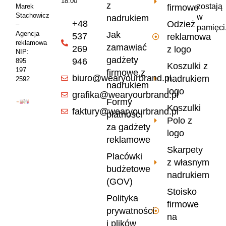
18:00
z
zostają
firmowe
Marek
Stachowicz
w
nadrukiem
+48
Odzież
–
pamięci
Jak
Agencja
537
reklamowa
reklamowa
zamawiać
269
z logo
NIP:
gadżety
946
895
Koszulki z
197
firmowe z
biuro@wearyourbrand.pl
nadrukiem
2592
nadrukiem
logo
grafika@wearyourbrand.pl
Formy
Koszulki
faktury@wearyourbrand.pl
płatności
Polo z
za gadżety
logo
reklamowe
Skarpety
Placówki
z własnym
budżetowe
nadrukiem
(GOV)
Stoisko
Polityka
firmowe
prywatności
na
i plików