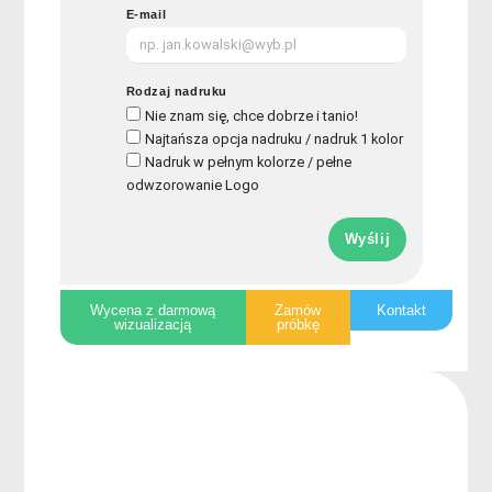
E-mail
Rodzaj nadruku
Nie znam się, chce dobrze i tanio!
Najtańsza opcja nadruku / nadruk 1 kolor
Nadruk w pełnym kolorze / pełne
odwzorowanie Logo
Wyślij
Wycena z darmową
Zamów
Kontakt
wizualizacją
próbkę