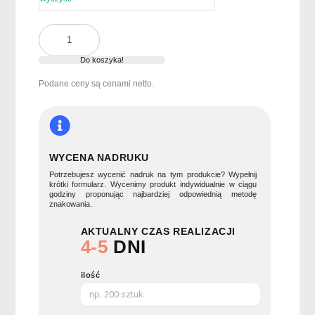
ilość
Świeca
na
Do koszyka!
drewnianej
Podane ceny są cenami netto.
podstawce
LOTUS
WYCENA NADRUKU
Potrzebujesz wycenić nadruk na tym produkcie? Wypełnij
krótki formularz. Wycenimy produkt indywidualnie w ciągu
godziny proponując najbardziej odpowiednią metodę
znakowania.
AKTUALNY CZAS REALIZACJI
4-5
DNI
ilość