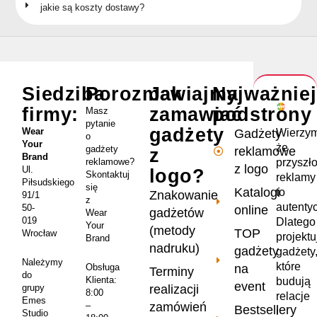
jakie są koszty dostawy?
Siedziba
Porozmawiajmy
Jak
Najważnie
firmy:
zamawiać
podstrony
Masz
pytanie
gadżety
Wear
Wierzym
Gadżety
o
Your
że
gadżety
reklamowe
z
Brand
przyszł
reklamowe?
z logo
Ul.
logo?
Skontaktuj
reklamy
Piłsudskiego
się
Katalogi
to
Znakowanie
91/1
z
autenty
50-
online
gadżetów
Wear
019
Dlatego
Your
(metody
TOP
Wrocław
projekt
Brand
nadruku)
gadżety
gadżety
Należymy
które
na
Obsługa
Terminy
do
Klienta:
budują
event
realizacji
grupy
8:00
relacje
Emes
zamówień
–
Bestsellery
i
Studio