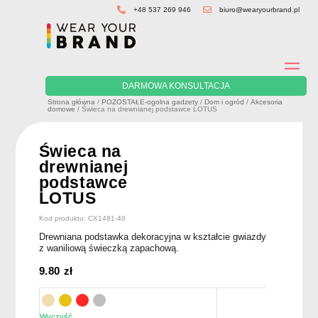
Skip
+48 537 269 946
biuro@wearyourbrand.pl
to
content
DARMOWA KONSULTACJA
Strona główna
/
POZOSTAŁE-ogolna gadzety
/
Dom i ogród
/
Akcesoria
domowe
/ Świeca na drewnianej podstawce LOTUS
Świeca na
drewnianej
podstawce
LOTUS
Kod produktu: CX1481-40
Drewniana podstawka dekoracyjna w kształcie gwiazdy
z waniliową świeczką zapachową.
9.80
zł
Wyczyść