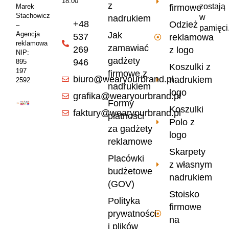
18:00
z
zostają
firmowe
Marek
Stachowicz
w
nadrukiem
+48
Odzież
–
pamięci
Jak
Agencja
537
reklamowa
reklamowa
zamawiać
269
z logo
NIP:
gadżety
946
895
Koszulki z
197
firmowe z
biuro@wearyourbrand.pl
nadrukiem
2592
nadrukiem
logo
grafika@wearyourbrand.pl
Formy
Koszulki
faktury@wearyourbrand.pl
płatności
Polo z
za gadżety
logo
reklamowe
Skarpety
Placówki
z własnym
budżetowe
nadrukiem
(GOV)
Stoisko
Polityka
firmowe
prywatności
na
i plików