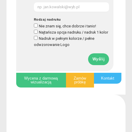
Rodzaj nadruku
Nie znam się, chce dobrze i tanio!
Najtańsza opcja nadruku / nadruk 1 kolor
Nadruk w pełnym kolorze / pełne
odwzorowanie Logo
Wyślij
Wycena z darmową
Zamów
Kontakt
wizualizacją
próbkę