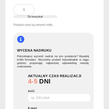
ilość
Długopis
wciskany
Do koszyka!
BERN
Podane ceny są cenami netto.
WYCENA NADRUKU
Potrzebujesz wycenić nadruk na tym produkcie? Wypełnij
krótki formularz. Wycenimy produkt indywidualnie w ciągu
godziny proponując najbardziej odpowiednią metodę
znakowania.
AKTUALNY CZAS REALIZACJI
4-5
DNI
ilość
E-mail