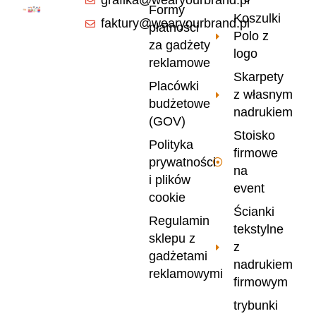
grafika@wearyourbrand.pl
Formy
Koszulki
faktury@wearyourbrand.pl
płatności
Polo z
za gadżety
logo
reklamowe
Skarpety
Placówki
z własnym
budżetowe
nadrukiem
(GOV)
Stoisko
Polityka
firmowe
prywatności
na
i plików
event
cookie
Ścianki
Regulamin
tekstylne
sklepu z
z
gadżetami
nadrukiem
reklamowymi
firmowym
trybunki