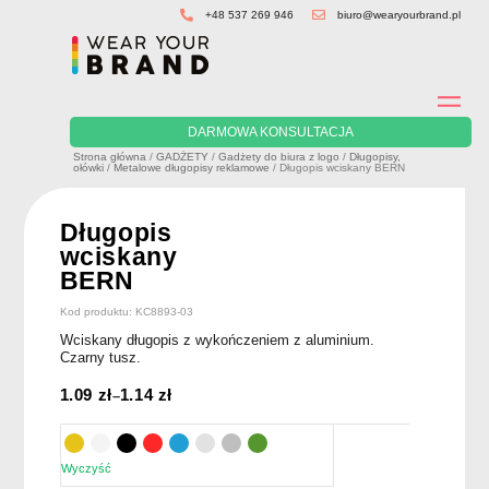
Skip
+48 537 269 946
biuro@wearyourbrand.pl
to
content
DARMOWA KONSULTACJA
Strona główna
/
GADŻETY
/
Gadżety do biura z logo
/
Długopisy,
ołówki
/
Metalowe długopisy reklamowe
/ Długopis wciskany BERN
Długopis
wciskany
BERN
Kod produktu: KC8893-03
Wciskany długopis z wykończeniem z aluminium.
Czarny tusz.
1.09
zł
1.14
zł
–
Wyczyść