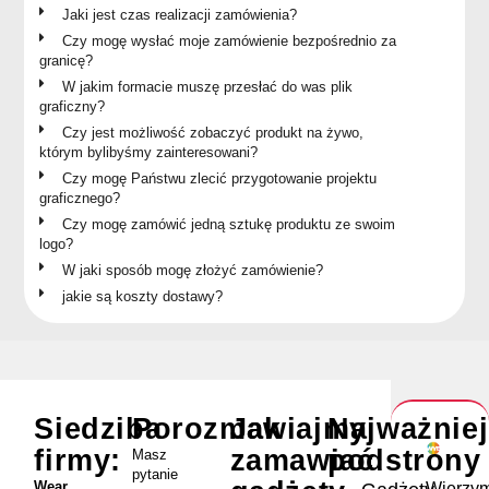
Jaki jest czas realizacji zamówienia?
Czy mogę wysłać moje zamówienie bezpośrednio za
granicę?
W jakim formacie muszę przesłać do was plik
graficzny?
Czy jest możliwość zobaczyć produkt na żywo,
którym bylibyśmy zainteresowani?
Czy mogę Państwu zlecić przygotowanie projektu
graficznego?
Czy mogę zamówić jedną sztukę produktu ze swoim
logo?
W jaki sposób mogę złożyć zamówienie?
jakie są koszty dostawy?
Siedziba
Porozmawiajmy
Jak
Najważnie
firmy:
zamawiać
podstrony
Masz
pytanie
Wear
Wierzym