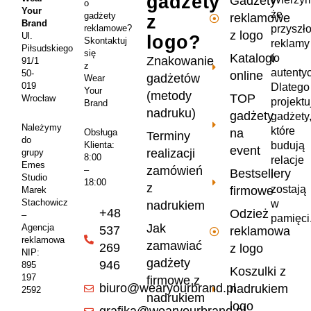
gadżety
Gadżety
o
Your
że
gadżety
reklamowe
z
Brand
przyszł
reklamowe?
z logo
Ul.
logo?
Skontaktuj
reklamy
Piłsudskiego
się
Katalogi
to
Znakowanie
91/1
z
autenty
50-
online
gadżetów
Wear
019
Dlatego
Your
(metody
TOP
Wrocław
projekt
Brand
nadruku)
gadżety
gadżety
Należymy
które
na
Obsługa
Terminy
do
Klienta:
budują
event
realizacji
grupy
8:00
relacje
Emes
zamówień
–
Bestsellery
i
Studio
18:00
z
zostają
firmowe
Marek
Stachowicz
w
nadrukiem
+48
Odzież
–
pamięci
Jak
Agencja
537
reklamowa
reklamowa
zamawiać
269
z logo
NIP:
gadżety
946
895
Koszulki z
197
firmowe z
biuro@wearyourbrand.pl
nadrukiem
2592
nadrukiem
logo