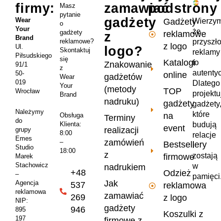
firmy:
zamawiać
podstrony
Masz
pytanie
gadżety
Wear
Wierzym
Gadżety
o
Your
że
gadżety
reklamowe
z
Brand
przyszł
reklamowe?
z logo
Ul.
logo?
Skontaktuj
reklamy
Piłsudskiego
się
Katalogi
to
Znakowanie
91/1
z
autenty
50-
online
gadżetów
Wear
019
Dlatego
Your
(metody
TOP
Wrocław
projekt
Brand
nadruku)
gadżety
gadżety
Należymy
które
na
Obsługa
Terminy
do
Klienta:
budują
event
realizacji
grupy
8:00
relacje
Emes
zamówień
–
Bestsellery
i
Studio
18:00
z
zostają
firmowe
Marek
Stachowicz
w
nadrukiem
+48
Odzież
–
pamięci
Jak
Agencja
537
reklamowa
reklamowa
zamawiać
269
z logo
NIP:
gadżety
946
895
Koszulki z
197
firmowe z