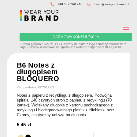
Skip
+48 537 269 946
biuro@wearyourbrand.pl
to
content
DARMOWA KONSULTACJA
Strona główna
/
GADŻETY
/
Gadżety do biura z logo
/
Notesy reklamowe z
logo
/
Notesy reklamowe na spirali
/ B6 Notes z długopisem BLOQUERO
B6 Notes z
długopisem
BLOQUERO
Kod produktu: KC7012-03
Notes z papieru z recyklingu z długopisem. Podwójna
spirala. 140 czystych stron z papieru z recyklingu (70
kartek). Wciskany długopis z kartonu pochodzącego z
recyklingu i biodegradowalnego plastiku. Niebieski tusz.
Czarny, elastyczny uchwyt na długopis.
5.45
zł