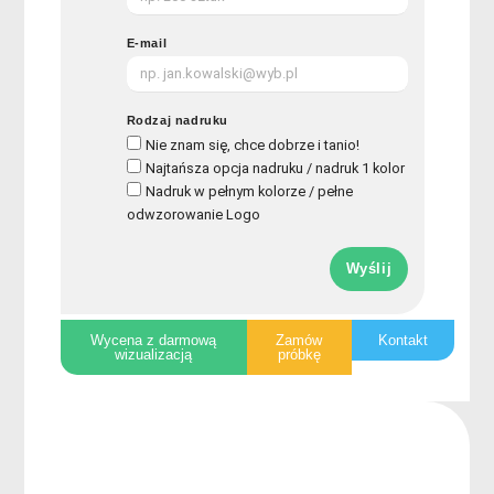
E-mail
Rodzaj nadruku
Nie znam się, chce dobrze i tanio!
Najtańsza opcja nadruku / nadruk 1 kolor
Nadruk w pełnym kolorze / pełne
odwzorowanie Logo
Wyślij
Wycena z darmową
Zamów
Kontakt
wizualizacją
próbkę