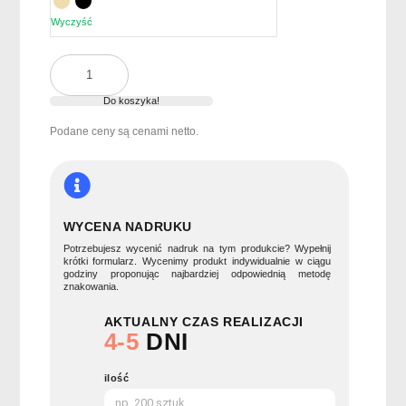
Wyczyść
ilość
B6
Notes
Do koszyka!
z
Podane ceny są cenami netto.
długopisem
BLOQUERO
WYCENA NADRUKU
Potrzebujesz wycenić nadruk na tym produkcie? Wypełnij
krótki formularz. Wycenimy produkt indywidualnie w ciągu
godziny proponując najbardziej odpowiednią metodę
znakowania.
AKTUALNY CZAS REALIZACJI
4-5
DNI
ilość