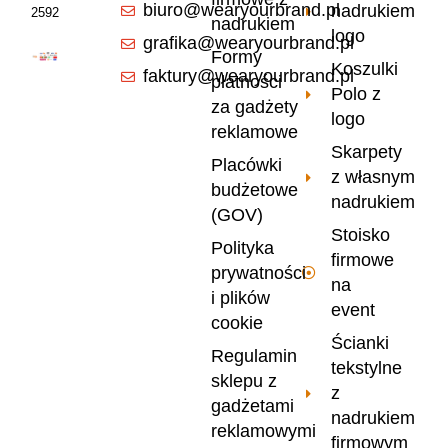
biuro@wearyourbrand.pl
nadrukiem
2592
nadrukiem
logo
grafika@wearyourbrand.pl
Formy
Koszulki
faktury@wearyourbrand.pl
płatności
Polo z
za gadżety
logo
reklamowe
Skarpety
Placówki
z własnym
budżetowe
nadrukiem
(GOV)
Stoisko
Polityka
firmowe
prywatności
na
i plików
event
cookie
Ścianki
Regulamin
tekstylne
sklepu z
z
gadżetami
nadrukiem
reklamowymi
firmowym